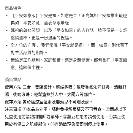
運送方式
商品特色
【平安如意版】平安是福，如意是金！正光媽祖平安棒推出最經
全家取貨付款
典的「平安如意」薰衣草限量版！
免運費
媽祖的慈悲笑顏，以及「平安如意」的吉祥話，這不僅是一支舒
常溫-付款後全家取貨
壓精油棒，更是一份溫柔的祝福。
免運費
全方位的守護： 我們常說「平安就是福」，而「如意」則代表了
對生活品質的期許。
無論是工作順利、家庭和諧、還是身體健康，都包含在「平安如
意」這四個字裡。
銷售重點
使用方法:二合一雙頭設計，前端鼻吸：散發香氣沁涼舒鼻，清新舒
暢，後端滾珠：輕鬆塗抹於人中、太陽穴等部位。
保存方法:置於陰涼室溫處及嬰幼兒不可觸及處。
注意事項:①本品為外用，請避免接觸眼睛及不可吞食。②兩歲以下
兒童使用前請諮詢醫師或藥師。③蠶豆症患者請勿使用。④禁止使
用於有傷口之肌膚部位。⑤有過敏現象請即刻停止使用。