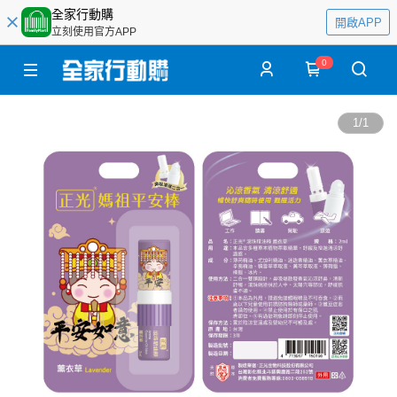
全家行動購
開啟APP
立刻使用官方APP
0
1
/
1