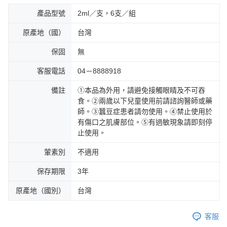
產品型號
2ml／支，6支／組
原產地（國）
台灣
保固
無
客服電話
04－8888918
備註
①本品為外用，請避免接觸眼睛及不可吞
食。②兩歲以下兒童使用前請諮詢醫師或藥
師。③蠶豆症患者請勿使用。④禁止使用於
有傷口之肌膚部位。⑤有過敏現象請即刻停
止使用。
葷素別
不適用
保存期限
3年
原產地（國別）
台灣
客服