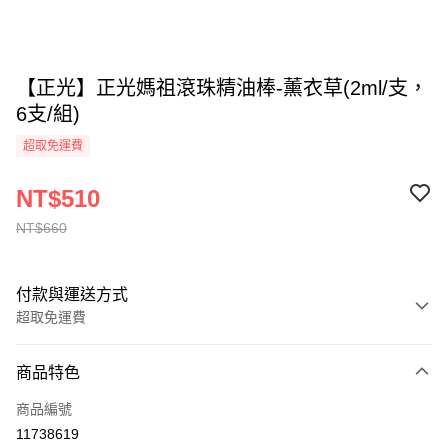
【正光】正光媽祖滾珠精油棒-薰衣草(2ml/支，
6支/組)
超取免運費
NT$510
NT$660
付款與運送方式
超取免運費
付款方式
商品特色
全家線上支付
商品編號
超商取貨付款
11738619