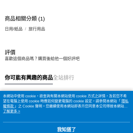
商品相關分類 (1)
日用/紙品
旅行用品
評價
喜歡這個商品嗎？購買後給他一個好評吧
你可能有興趣的商品
全站排行
本網站中使用 cookie，欲查詢有關本網站使用 cookie 方式之詳情，及若您不希
熱門標籤
望在電腦上使用 cookie 時應如何變更電腦的 cookie 設定，請參閱本網站「
隱私
權條款
」之 Cookie 聲明。您繼續使用本網站即表示您同意本公司得按本網站使
用條款之 Cookie 聲明使用 cookie。
了解更多 >
我知道了