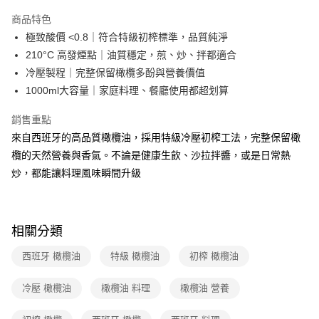
運送方式
商品特色
極致酸價 <0.8｜符合特級初榨標準，品質純淨
全家取貨付款
210°C 高發煙點｜油質穩定，煎、炒、拌都適合
免運費
冷壓製程｜完整保留橄欖多酚與營養價值
常溫-付款後全家取貨
1000ml大容量｜家庭料理、餐廳使用都超划算
免運費
銷售重點
來自西班牙的高品質橄欖油，採用特級冷壓初榨工法，完整保留橄
欖的天然營養與香氣。不論是健康生飲、沙拉拌醬，或是日常熱
炒，都能讓料理風味瞬間升級
相關分類
西班牙 橄欖油
特級 橄欖油
初榨 橄欖油
冷壓 橄欖油
橄欖油 料理
橄欖油 營養