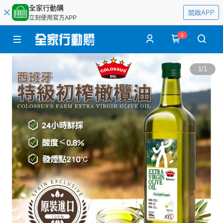
全家行動購
開啟APP
立刻使用官方APP
0
1
/
1