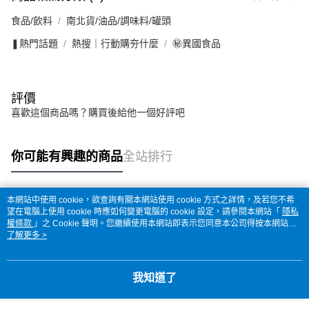
食品/飲料
南北貨/油品/調味料/罐頭
❚熱門話題
熱搜｜行動購夯什麼
㊙異國食品
評價
喜歡這個商品嗎？購買後給他一個好評吧
你可能有興趣的商品
全站排行
本網站中使用 cookie，欲查詢有關本網站使用 cookie 方式之詳情，及若您不希
熱門標籤
望在電腦上使用 cookie 時應如何變更電腦的 cookie 設定，請參閱本網站「
隱私
權條款
」之 Cookie 聲明。您繼續使用本網站即表示您同意本公司得按本網站使
用條款之 Cookie 聲明使用 cookie。
了解更多 >
我知道了