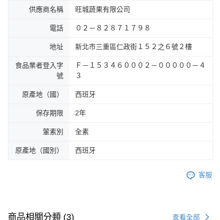
供應商名稱
旺城蔬果有限公司
電話
０２－８２８７１７９８
地址
新北市三重區仁政街１５２之６號２樓
食品業者登入字
Ｆ－１５３４６０００２－０００００－４
號
３
原產地（國）
西班牙
保存期限
2年
葷素別
全素
原產地（國別）
西班牙
客服
商品相關分類 (3)
查看全部