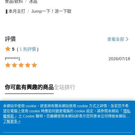
食品/飲料
冰品
❚本月主打
Jump一下！涼一下歐
評價
查看全部
5
(
1
則評價
)
f********1
2026/07/18
你可能有興趣的商品
全站排行
本網站中使用 cookie，欲查詢有關本網站使用 cookie 方式之詳情，及若您不希
熱門標籤
望在電腦上使用 cookie 時應如何變更電腦的 cookie 設定，請參閱本網站「
隱私
權條款
」之 Cookie 聲明。您繼續使用本網站即表示您同意本公司得按本網站使
用條款之 Cookie 聲明使用 cookie。
了解更多 >