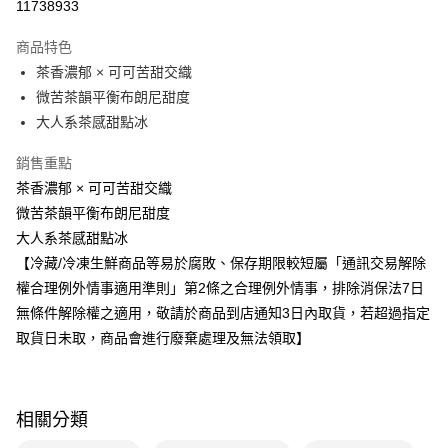
11738933
運送方式
商品特色
茶香濃郁 × 可可苦甜交織
冷凍-全家取貨付款
微苦茶韻平衡布朗尼甜度
免運費
大人系茶感甜點冰
冷凍-付款後全家取貨
銷售重點
免運費
茶香濃郁 × 可可苦甜交織
微苦茶韻平衡布朗尼甜度
大人系茶感甜點冰
【冷藏/冷凍生鮮商品等易於腐敗、保存期限較短屬「通訊交易解除
權合理例外情事適用準則」第2條之合理例外情事，排除消保法7日
無條件解除權之適用，敬請於商品到店通知3日內取貨，若超過指定
取貨日未取，商品會進行廢棄處理及無法領取】
相關分類