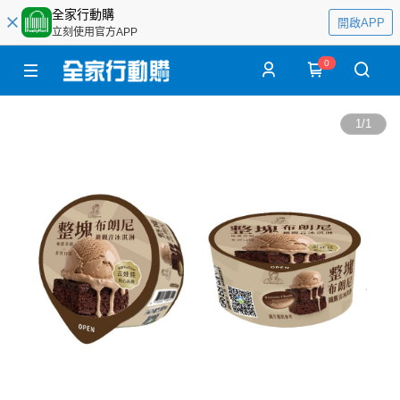
全家行動購
開啟APP
立刻使用官方APP
0
1
/
1