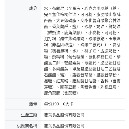
成分
水、布朗尼（全蛋液、巧克力風味糖（糖、
完全氫化棕櫚仁油、可可粉、脂肪酸山梨醇
酐酯、大豆卵磷脂、交酯化蓖麻酸聚合甘油
酯、香莢蘭醛、鹽）、砂糖、奶油、鮮奶油
（鮮奶油、鹿角菜膠）、小麥粉、可可粉、
泡打粉（酸性焦磷酸鈉、碳酸氫鈉、玉米澱
粉（非基因改造）、磷酸二氫鈣））、麥芽
糖（樹薯澱粉、水）、椰子油、脫脂奶粉、
糖、奶精粉（葡萄糖漿、氫化棕櫚仁油、磷
酸氫二鉀、乾酪素鈉、碳酸鈣、脂肪酸甘油
酯、多磷酸鈉、單及雙脂肪酸甘油二乙醯酒
石酸酯、鹽）、鐵觀音茶葉、鐵觀音茶粉、
黑糖、紅茶粉、脂肪酸甘油酯、香料（含麥
芽糖）、關華豆膠、焦糖色素、刺槐豆膠、
鹿角菜膠（含蔗糖）
熱量
每份199．6大卡
生產工廠
雙葉食品股份有限公司
供應商名稱
雙葉食品股份有限公司