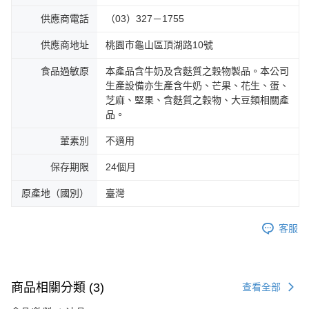
供應商電話
（03）327－1755
供應商地址
桃園市龜山區頂湖路10號
食品過敏原
本產品含牛奶及含麩質之穀物製品。本公司
生產設備亦生產含牛奶、芒果、花生、蛋、
芝麻、堅果、含麩質之穀物、大豆類相關產
品。
葷素別
不適用
保存期限
24個月
原產地（國別）
臺灣
客服
商品相關分類 (3)
查看全部