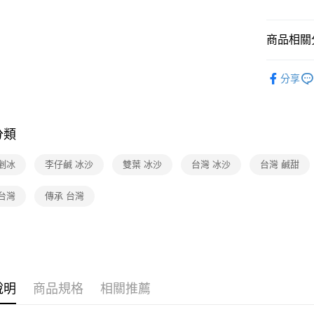
商品相關分
食品/飲料
分享
❚本月主
❚本月主
分類
剉冰
李仔鹹 冰沙
雙葉 冰沙
台灣 冰沙
台灣 鹹甜
台灣
傳承 台灣
說明
商品規格
相關推薦