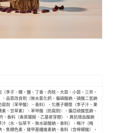
肉（李子、糖、鹽、丁香、肉桂、大茴、小茴、三奈、
）、品質改良劑（無水氯化鈣、偏磷酸鈉、磷酸二氫鈉
防腐劑（苯甲酸）、香料）、化應子糖漿（李子汁、果
糖素、甘草素）、苯甲酸（防腐劑）、偏亞硫酸氫鈉、
化鈣、香料（香莢蘭醛、乙基麥芽醇）、異抗壞血酸鈉
草汁（水、仙草干、無水碳酸鈉、香料）、梅汁（梅
鈉、焦糖色素、羧甲基纖維素鈉、香料（含檸檬酸）、