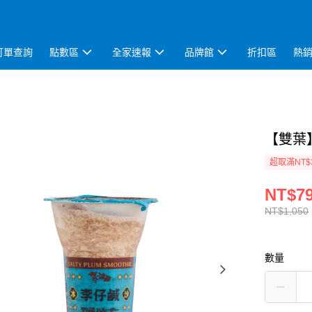
訂單查詢
點數區
全家速報
品牌館
折扣區
熱
【雙葉】
超取滿NT$
NT$7
NT$1,050
數量