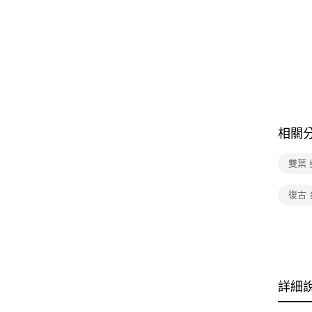
相關
雙葉 
復古 
詳細