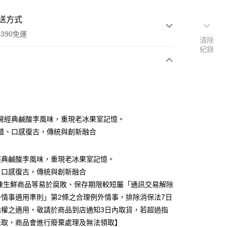
送方式
390免運
清除
紀錄
支付
付款
灣經典鹹酸李風味，重現老冰果室記憶。
錯、口感復古，傳統與創新融合
取貨付款
經典鹹酸李風味，重現老冰果室記憶。
00，滿NT$390(含以上)免運費
、口感復古，傳統與創新融合
後全家取貨
冷凍生鮮商品等易於腐敗、保存期限較短屬「通訊交易解除
00，滿NT$390(含以上)免運費
外情事適用準則」第2條之合理例外情事，排除消保法7日
除權之適用，敬請於商品到店通知3日內取貨，若超過指
未取，商品會進行廢棄處理及無法領取】