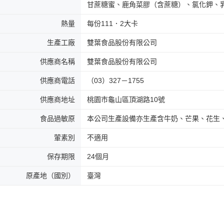
甘蔗糖蜜、鹿角菜膠（含蔗糖）、氯化鉀、
熱量
每份111．2大卡
生產工廠
雙葉食品股份有限公司
供應商名稱
雙葉食品股份有限公司
供應商電話
（03）327－1755
供應商地址
桃園市龜山區頂湖路10號
食品過敏原
本公司生產設備亦生產含牛奶、芒果、花生
葷素別
不適用
保存期限
24個月
原產地（國別）
臺灣