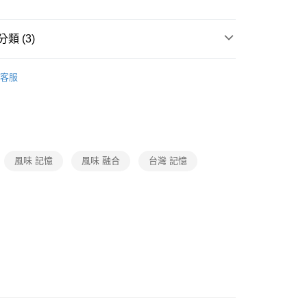
類 (3)
冰品
客服
打
Jump一下！涼一下歐
打
世界級普渡
中元消暑樂
風味 記憶
風味 融合
台灣 記憶