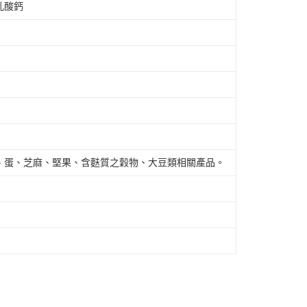
乳酸鈣
、蛋、芝麻、堅果、含麩質之穀物、大豆類相關產品。