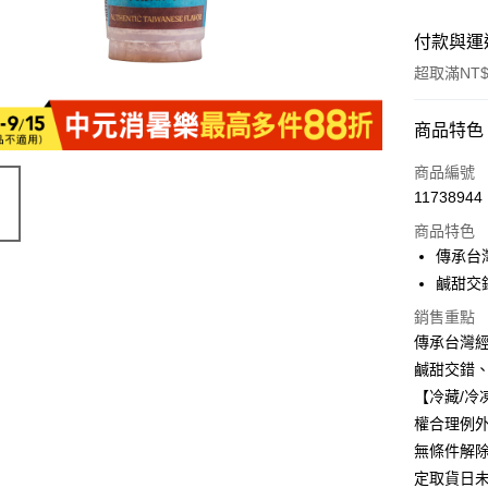
付款與運
超取滿NT$
付款方式
商品特色
全家線上
商品編號
11738944
超商取貨
商品特色
傳承台
運送方式
鹹甜交
銷售重點
冷凍-全家
傳承台灣
每筆NT$1
鹹甜交錯
冷凍-付款
【冷藏/
每筆NT$1
權合理例
無條件解
定取貨日