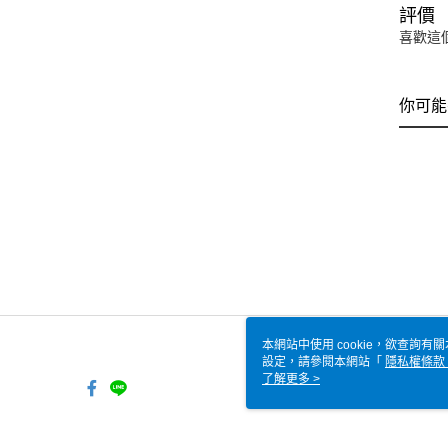
評價
喜歡這
你可能
本網站中使用 cookie，欲查詢有關
設定，請參閱本網站「
隱私權條款
使用 cookie。
了解更多 >