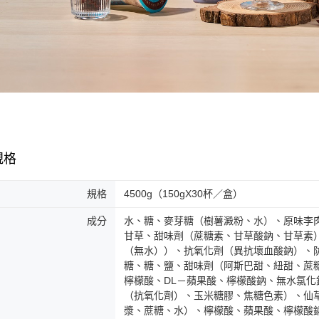
規格
規格
4500g（150gX30杯／盒）
成分
水、糖、麥芽糖（樹薯澱粉、水）、原味李
甘草、甜味劑（蔗糖素、甘草酸鈉、甘草素
（無水））、抗氧化劑（異抗壞血酸鈉）、
糖、糖、鹽、甜味劑（阿斯巴甜、紐甜、蔗
檸檬酸、DL－蘋果酸、檸檬酸鈉、無水氯
（抗氧化劑）、玉米糖膠、焦糖色素）、仙
漿、蔗糖、水）、檸檬酸、蘋果酸、檸檬酸