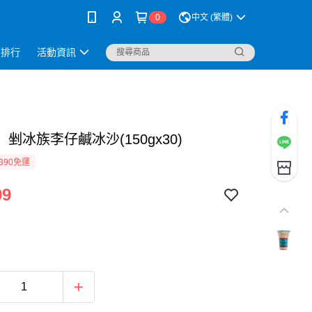
0
中文 (繁體)
銷排行
活動資訊
剉冰族李仔鹹冰沙(150gx30)
390免運
99