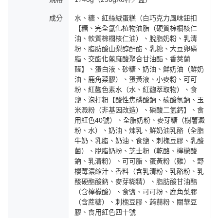
成分
水、糖、紅絲絨蛋糕（白巧克力風味鈕扣
【糖、完全氫化植物油脂（硬質棕櫚核仁
油、軟質棕櫚核仁油）、脫脂奶粉、乳清
粉、脂肪酸山梨醇酐酯、乳糖、大豆卵磷
脂、交酯化蓖麻酸聚合甘油酯、香莢蘭
醛】、蛋白液、砂糖、奶油、鮮奶油（鮮奶
油、鹿角菜膠）、蛋黃液、小麥粉、可可
粉、紅麴色素水（水、紅麴萃取物）、食
鹽、泡打粉【酸性焦磷酸鈉、碳酸氫鈉、玉
米澱粉（非基因改造）、磷酸二氫鈣】、食
用紅色40號）、全脂奶粉、麥芽糖（樹薯澱
粉、水）、奶油、煉乳、鮮奶油乳酪（全脂
牛奶、乳脂、奶油、食鹽、刺槐豆膠、乳酸
菌）、脫脂奶粉、芝士粉（乾酪、檸檬酸
鈉、乳清粉）、可可脂、蛋黃粉（雞）、野
櫻莓濃縮汁、香料（含乳清粉、乳酪粉、乳
酸硬酯酸鈉、麥芽糊精）、脂肪酸甘油酯
（含檸檬酸）、食鹽、可可粉、鹿角菜膠
（含蔗糖）、刺槐豆膠、蒟蒻粉、關華豆
膠、食用紅色四十號