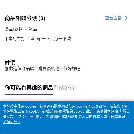
商品相關分類 (3)
查看全部
食品/飲料
冰品
❚本月主打
Jump一下！涼一下歐
評價
喜歡這個商品嗎？購買後給他一個好評吧
你可能有興趣的商品
全站排行
本網站中使用 cookie，欲查詢有關本網站使用 cookie 方式之詳情，及若您不希
熱門標籤
望在電腦上使用 cookie 時應如何變更電腦的 cookie 設定，請參閱本網站「
隱私
權條款
」之 Cookie 聲明。您繼續使用本網站即表示您同意本公司得按本網站使
用條款之 Cookie 聲明使用 cookie。
了解更多 >