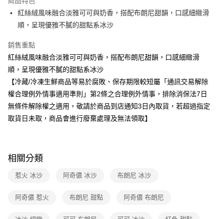
商品特色
紅絲絨風味融合淡雅可可與奶香，搭配布朗尼甜韻，口感細緻滑
冷凍-全家取貨付款
順，呈現優雅不膩的甜點系冰沙
每筆NT$100，滿NT$390(含以上)免運費
銷售重點
冷凍-付款後全家取貨
紅絲絨風味融合淡雅可可與奶香，搭配布朗尼甜韻，口感細緻滑
每筆NT$100，滿NT$390(含以上)免運費
順，呈現優雅不膩的甜點系冰沙
【冷藏/冷凍生鮮商品等易於腐敗、保存期限較短屬「通訊交易解除
權合理例外情事適用準則」第2條之合理例外情事，排除消保法7日
無條件解除權之適用，敬請於商品到店通知3日內取貨，若超過指定
取貨日未取，商品會進行廢棄處理及無法領取】
相關分類
惹火 冰沙
阿奇儂 冰沙
布朗尼 冰沙
阿奇儂 惹火
布朗尼 甜點
阿奇儂 布朗尼