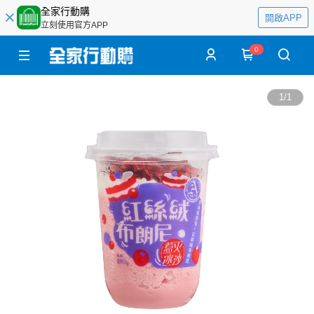
全家行動購
開啟APP
立刻使用官方APP
0
1
/
1