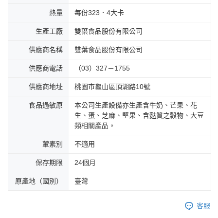
熱量
每份323．4大卡
生產工廠
雙葉食品股份有限公司
供應商名稱
雙葉食品股份有限公司
供應商電話
（03）327－1755
供應商地址
桃園市龜山區頂湖路10號
食品過敏原
本公司生產設備亦生產含牛奶、芒果、花
生、蛋、芝麻、堅果、含麩質之穀物、大豆
類相關產品。
葷素別
不適用
保存期限
24個月
原產地（國別）
臺灣
客服