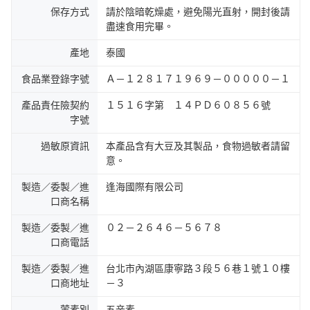
保存方式
請於陰暗乾燥處，避免陽光直射，開封後請
盡速食用完畢。
產地
泰國
食品業登錄字號
Ａ－１２８１７１９６９－０００００－１
產品責任險契約
１５１６字第 １４ＰＤ６０８５６號
字號
過敏原資訊
本產品含有大豆及其製品，食物過敏者請留
意。
製造／委製／進
逢海國際有限公司
口商名稱
製造／委製／進
０２－２６４６－５６７８
口商電話
製造／委製／進
台北市內湖區康寧路３段５６巷１號１０樓
口商地址
－３
葷素別
五辛素