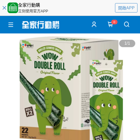
全家行動購
開啟APP
立刻使用官方APP
0
1
/
1