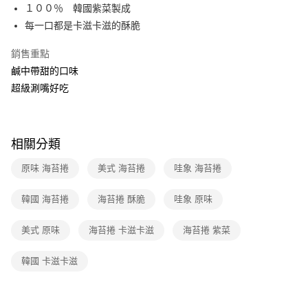
１００％ 韓國紫菜製成
全家取貨付款
每一口都是卡滋卡滋的酥脆
每筆NT$40，滿NT$390(含以上)免運費
銷售重點
常溫-付款後全家取貨
鹹中帶甜的口味
每筆NT$40，滿NT$390(含以上)免運費
超級涮嘴好吃
相關分類
原味 海苔捲
美式 海苔捲
哇象 海苔捲
韓國 海苔捲
海苔捲 酥脆
哇象 原味
美式 原味
海苔捲 卡滋卡滋
海苔捲 紫菜
韓國 卡滋卡滋