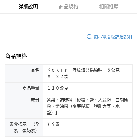
詳細說明
商品規格
相關推薦
顯示電腦版詳細說明
商品規格
品名
Ｋｏｋｉｒ 哇象海苔捲原味 ５公克
Ｘ ２２袋
商品重量
１１０公克
成分
紫菜、調味料［砂糖、鹽、大蒜粉、白胡椒
粉、醬油粉（麥芽糊精、脫脂大豆、水、
鹽）］
素食標示 （全
五辛素
素、蛋奶素）