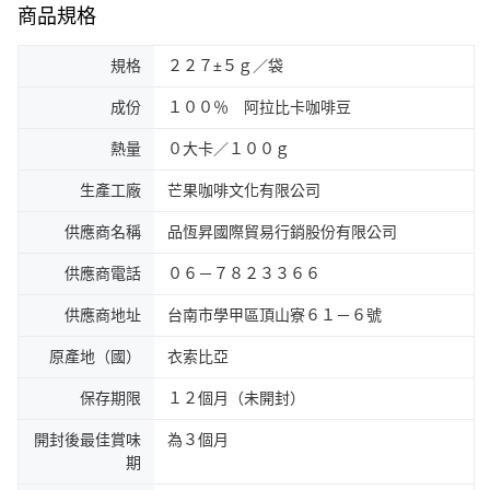
商品規格
規格
２２７±５ｇ／袋
成份
１００％ 阿拉比卡咖啡豆
熱量
０大卡／１００ｇ
生產工廠
芒果咖啡文化有限公司
供應商名稱
品恆昇國際貿易行銷股份有限公司
供應商電話
０６－７８２３３６６
供應商地址
台南市學甲區頂山寮６１－６號
原產地（國）
衣索比亞
保存期限
１２個月（未開封）
開封後最佳賞味
為３個月
期