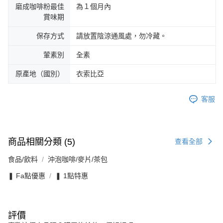
磨成咖啡粉最佳
為１個月內
賞味期
保存方式
請放置陰涼通風處，勿冷藏。
葷素別
全素
原產地（國別）
衣索比亞
客服
商品相關分類 (5)
查看全部
食品/飲料
沖泡咖啡/麥片/茶包
❚ Fa點優惠
❚ 1點特惠
評價