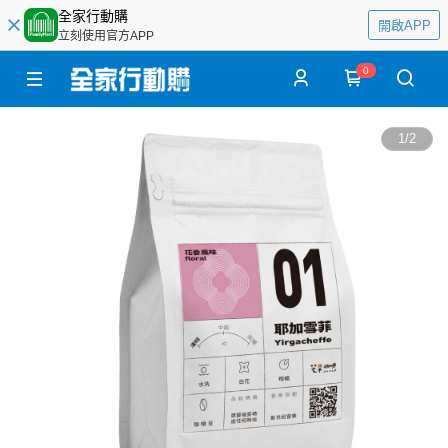
全家行動購
開啟APP
立刻使用官方APP
0
1
/
2