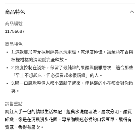
付款方式
商品特色
全家線上支付
商品編號
運送方式
11756687
全家取貨付款
商品特色
免運費
1.這款耶加雪菲採用經典水洗處理，乾淨度極佳，讓茉莉花香與
檸檬柑橘的清涼感完全釋放。
常溫-付款後全家取貨
2.焙度控制在淺焙，保留了最純粹的果酸與優雅層次。適合那些
免運費
「早上不想起床，但必須看起來很精緻」的人。
3.喝一口感覺整個人都小清新了起來，連路邊的小花都會對你微
笑。
銷售重點
網紅人手一包的精緻生活標配！經典水洗處理法，層次分明、酸質
細緻，像是在清晨漫步花園。專業咖啡迷必備的口袋豆單，酸得有
質感，香得有層次。