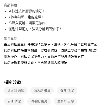
運送方式
商品特色
🔥快速去除廚房的油汙！
全家取貨付款
⭐陳年油垢，也能處理！
免運費
💦深入瓦解，清潔更徹底！
常溫-付款後全家取貨
🈶泡沫型配方，強效分解頑固油汙！
免運費
銷售重點
專為廚房厚重油汙研發特殊配方，滲透、乳化分解污垢輕鬆完成
清潔廚房時味道不刺鼻，沒有黏膩感，還能享受橘子帶來的清新
簡單操作，廚房清潔不費力，重油汙搭配浸泡效果更佳
清潔後散發淡雅清香，不再聞到惱人醋酸味
相關分類
清潔劑 強效
清潔劑 去油
強效 清潔
去油 清潔
清潔劑 廚房
清潔劑 去除