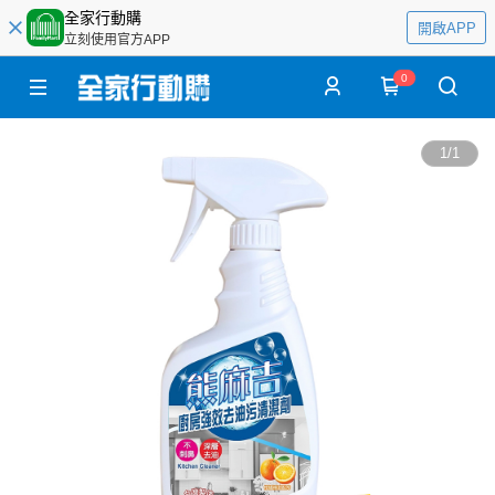
全家行動購
開啟APP
立刻使用官方APP
0
1
/
1