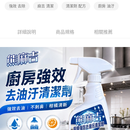
強效 去除
麻吉 清潔
清潔劑 配方
廚房 油汙
詳細說明
商品規格
相關推薦