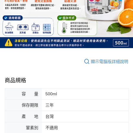
顯示電腦版詳細說明
商品規格
容 量
500ml
保存期限
三年
產 地
台灣
葷素別
不適用