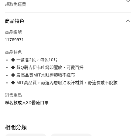
超取免運費
付款方式
商品特色
全家線上支付
商品編號
運送方式
11769971
全家取貨付款
商品特色
免運費
◆ 一盒含2色，每色10片
◆ 超Q萌吉伊卡哇鋼印壓紋，可愛百搭
常溫-付款後全家取貨
◆ 最高品質MIT水駐極熔噴不織布
免運費
◆ MIT高品質，嚴選內層吸油吸汗材質，舒適長戴不脫妝
銷售重點
聯名款成人3D醫療口罩
相關分類