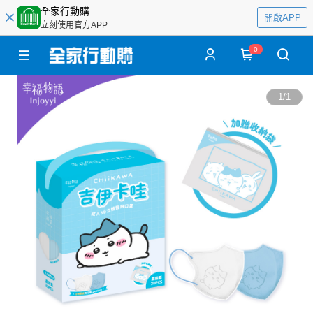
全家行動購
開啟APP
立刻使用官方APP
0
1
/
1