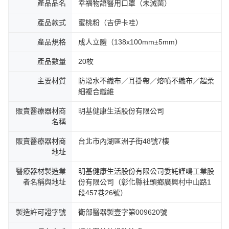
產品品名
幸福物語醫用口罩（未滅菌）
產品款式
蜜桃粉（吉伊卡哇）
產品規格
成人立體（138x100mm±5mm）
產品數量
20枚
主要材質
防潑水不織布／耳掛帶／熔噴不織布／超柔
細複合纖維
販賣醫療器材商
明基健康生活股份有限公司
名稱
販賣醫療器材商
台北市內湖區洲子街48號7樓
地址
醫療器材製造業
明基健康生活股份有限公司委託謹鳴工業股
者名稱與地址
份有限公司（彰化縣社頭鄉廣興村中山路1
段457巷26號）
製造許可證字號
衛部醫器製壹字第009620號