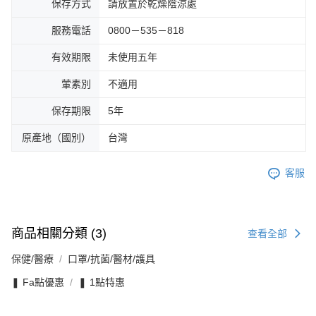
保存方式
請放置於乾燥陰涼處
服務電話
0800－535－818
有效期限
未使用五年
葷素別
不適用
保存期限
5年
原產地（國別）
台灣
客服
商品相關分類 (3)
查看全部
保健/醫療
口罩/抗菌/醫材/護具
❚ Fa點優惠
❚ 1點特惠