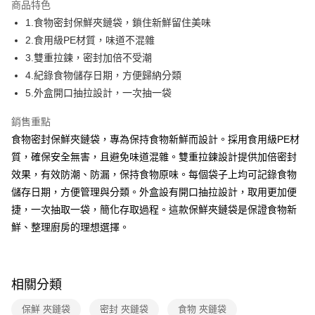
運送方式
商品特色
1.食物密封保鮮夾鏈袋，鎖住新鮮留住美味
全家取貨付款
2.食用級PE材質，味道不混雜
免運費
3.雙重拉鍊，密封加倍不受潮
常溫-付款後全家取貨
4.紀錄食物儲存日期，方便歸納分類
免運費
5.外盒開口抽拉設計，一次抽一袋
銷售重點
食物密封保鮮夾鏈袋，專為保持食物新鮮而設計。採用食用級PE材
質，確保安全無害，且避免味道混雜。雙重拉鍊設計提供加倍密封
效果，有效防潮、防漏，保持食物原味。每個袋子上均可記錄食物
儲存日期，方便管理與分類。外盒設有開口抽拉設計，取用更加便
捷，一次抽取一袋，簡化存取過程。這款保鮮夾鏈袋是保證食物新
鮮、整理廚房的理想選擇。
相關分類
保鮮 夾鏈袋
密封 夾鏈袋
食物 夾鏈袋