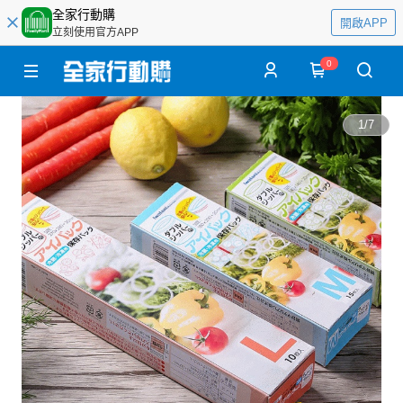
全家行動購
開啟APP
立刻使用官方APP
0
1
/
7