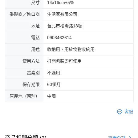
尺寸
14x16cm±5％
委製商／進口商
生活家有限公司
地址
台北市松隆路18號
電話
0903462614
用途
收納用，用於食物收納用
使用方法
打開包裝即可使用
葷素別
不適用
保存期限
60個月
原產地（國別）
中國
客服
查看全部