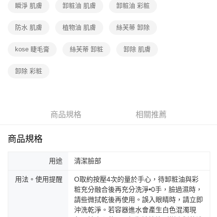
瞬淨 肌膚
卸粧油 肌膚
卸粧油 彩粧
防水 肌膚
植物油 肌膚
絲芙蒂 卸除
kose 睫毛膏
絲芙蒂 卸粧
卸除 肌膚
卸除 彩粧
商品規格
相關推薦
商品規格
用途
清潔臉部
用法。使用提醒
O取約按壓4次的量於手心，待卸粧油與彩
粧充分融合後再充分洗淨•0手，臉過濕時，
請些微拭乾後再使用。誤入眼睛時，請立即
沖洗乾淨。若容器進水會產生白色混濁現