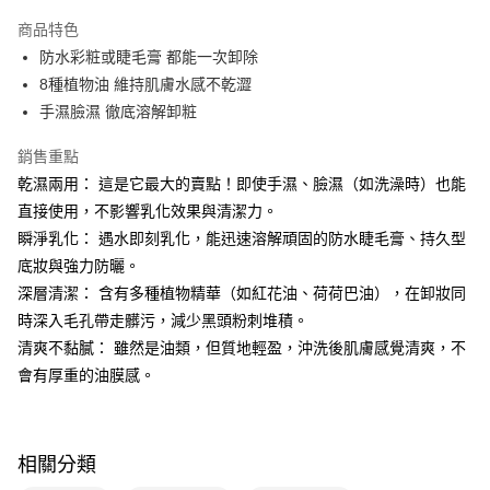
運送方式
商品特色
防水彩粧或睫毛膏 都能一次卸除
全家取貨付款
8種植物油 維持肌膚水感不乾澀
免運費
手濕臉濕 徹底溶解卸粧
常溫-付款後全家取貨
銷售重點
免運費
乾濕兩用： 這是它最大的賣點！即使手濕、臉濕（如洗澡時）也能
直接使用，不影響乳化效果與清潔力。
瞬淨乳化： 遇水即刻乳化，能迅速溶解頑固的防水睫毛膏、持久型
底妝與強力防曬。
深層清潔： 含有多種植物精華（如紅花油、荷荷巴油），在卸妝同
時深入毛孔帶走髒污，減少黑頭粉刺堆積。
清爽不黏膩： 雖然是油類，但質地輕盈，沖洗後肌膚感覺清爽，不
會有厚重的油膜感。
相關分類