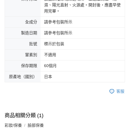
濕、陽光直射、火源處。開封後，應盡早使
用完畢。
全成分
請參考包裝所示
製造日期
請參考包裝所示
批號
標示於包装
葷素別
不適用
保存期限
60個月
原產地（國別）
日本
客服
商品相關分類 (1)
彩妝/保養
臉部保養