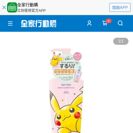
全家行動購
開啟APP
立刻使用官方APP
0
1
/
1