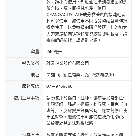
象，請小心使用。卸瓶油沾染到樹脂製的洗
臉台時，請立即擦拭乾淨。使用
CYANOACRYLATE成分黏著劑的接睫毛者
也可以使用，如使用不同成分的黏著劑時請
避免使用，以免嫁接的睫毛脫落，此外如太
大力或是橫向搓揉也會導致接睫毛脫落，請
縱向輕輕搓揉，請遠離火源。
容量
240毫升
輸入業者
雅云企業股份有限公司
地址
高雄市前鎮區復興四路12號9樓之10
服務專線
07－9756668
使用注意事項
請勿使用於傷口、紅腫、濕疹等異常部位•
出現泛紅、腫起、搔癢、刺激感、脫色（白
斑等）、皮膚變黑等異常時，應立刻停止使
用並就醫，繼續使用可能使症狀惡化•請放
量於嬰幼兒無法取得場所。
保存方法
放置於隆涼乾燥之場所，並遠離高溫、潮