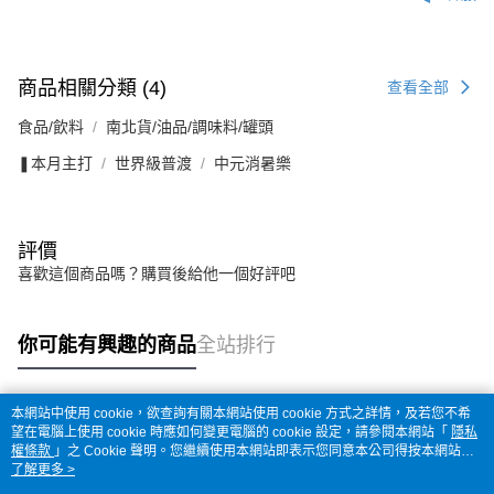
商品相關分類 (4)
查看全部
食品/飲料
南北貨/油品/調味料/罐頭
❚本月主打
世界級普渡
中元消暑樂
評價
喜歡這個商品嗎？購買後給他一個好評吧
你可能有興趣的商品
全站排行
本網站中使用 cookie，欲查詢有關本網站使用 cookie 方式之詳情，及若您不希
熱門標籤
望在電腦上使用 cookie 時應如何變更電腦的 cookie 設定，請參閱本網站「
隱私
權條款
」之 Cookie 聲明。您繼續使用本網站即表示您同意本公司得按本網站使
用條款之 Cookie 聲明使用 cookie。
了解更多 >