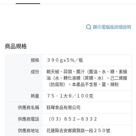
顯示電腦版詳細說明
商品規格
規格
３９０ｇ±５％／瓶
成份
朝天椒、蒜頭、醬汁（醬油、水、糖、素蠔
油（水、轉化液糖（蔗糖、水）、己二烯酸
（防腐劑），本產品不含蔥、薑、辣粉
熱量
７５．１大卡／１００克
供應商名稱
鈺暉食品有限公司
供應商電話
（０３）８５２－６３３２
供應商地址
花蓮縣吉安鄉廣賢路一段２５０號