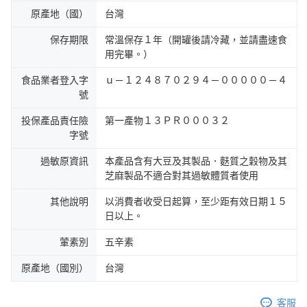
原產地（國）
台灣
保存期限
常溫保存１年（開罐後請冷藏，並請盡速食
用完畢。）
食品業者登入字
ｕ－１２４８７０２９４－０００００－４
號
投保產品責任險
第一產物１３ＰＲ０００３２
字號
過敏原資訊
本產品含有大豆及其製品．麩質之穀物及其
芝麻製品不適合對其過敏體質者使用
其他說明
以消費者收受日起算，至少距有效日期１５
日以上。
葷素別
五辛素
原產地（國別）
台灣
客服