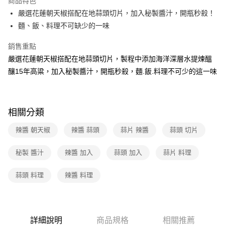
商品特色
嚴選花蓮朝天椒搭配在地蒜頭切片，加入秘製醬汁，開瓶秒殺！
全家取貨付款
麵、飯、料理不可缺少的一味
免運費
銷售重點
常溫-付款後全家取貨
嚴選花蓮朝天椒搭配在地蒜頭切片，製程中添加海洋深層水提煉醞
免運費
釀15年高粱，加入秘製醬汁，開瓶秒殺，麵.飯.料理不可少的這一味
相關分類
辣醬 朝天椒
辣醬 蒜頭
蒜片 辣醬
蒜頭 切片
秘製 醬汁
辣醬 加入
蒜頭 加入
蒜片 料理
蒜頭 料理
辣醬 料理
詳細說明
商品規格
相關推薦