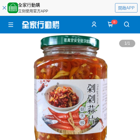
全家行動購
開啟APP
立刻使用官方APP
0
1
/
1