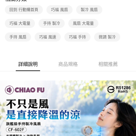
回到 行動購首頁
巧福 風扇
製冷 風扇
巧福 大電量
手持 製冷
風扇 大電量
手持 風扇
巧福 風速
巧福 手持
微調 製冷
詳細說明
商品規格
相關推薦