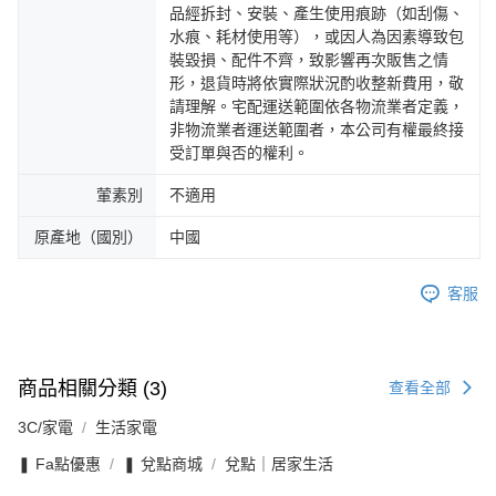
品經拆封、安裝、產生使用痕跡（如刮傷、
水痕、耗材使用等），或因人為因素導致包
裝毀損、配件不齊，致影響再次販售之情
形，退貨時將依實際狀況酌收整新費用，敬
請理解。宅配運送範圍依各物流業者定義，
非物流業者運送範圍者，本公司有權最終接
受訂單與否的權利。
葷素別
不適用
原產地（國別）
中國
客服
商品相關分類 (3)
查看全部
3C/家電
生活家電
❚ Fa點優惠
❚ 兌點商城
兌點｜居家生活