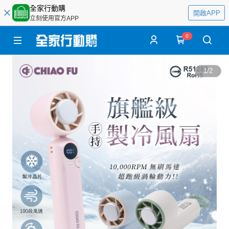
全家行動購
開啟APP
立刻使用官方APP
0
1
/
2