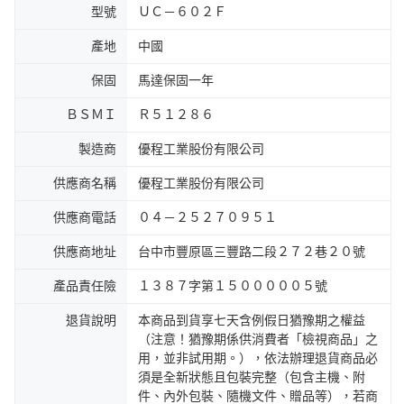
型號
ＵＣ－６０２Ｆ
產地
中國
保固
馬達保固一年
ＢＳＭＩ
Ｒ５１２８６
製造商
優程工業股份有限公司
供應商名稱
優程工業股份有限公司
供應商電話
０４－２５２７０９５１
供應商地址
台中市豐原區三豐路二段２７２巷２０號
產品責任險
１３８７字第１５０００００５號
退貨說明
本商品到貨享七天含例假日猶豫期之權益
（注意！猶豫期係供消費者「檢視商品」之
用，並非試用期。），依法辦理退貨商品必
須是全新狀態且包裝完整（包含主機、附
件、內外包裝、隨機文件、贈品等），若商