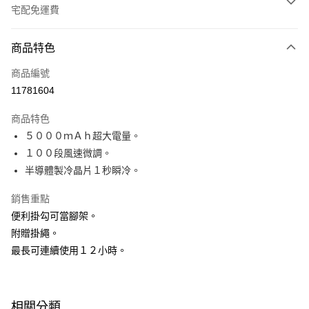
宅配免運費
付款方式
商品特色
全家線上支付
商品編號
運送方式
11781604
本島宅配-活動商品
商品特色
免運費
５０００ｍＡｈ超大電量。
１００段風速微調。
離島宅配-常溫商品
半導體製冷晶片１秒瞬冷。
免運費
銷售重點
便利掛勾可當腳架。
附贈掛繩。
最長可連續使用１２小時。
相關分類