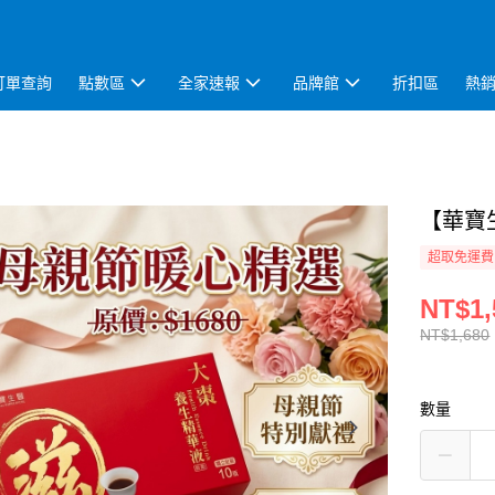
訂單查詢
點數區
全家速報
品牌館
折扣區
熱
【華寶
超取免運費
NT$1,
NT$1,680
數量