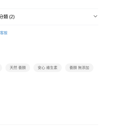
類 (2)
養生補充
客服
題
熱搜｜行動購夯什麼
㊙防疫專區
天然 養顏
安心 維生素
養顏 無添加