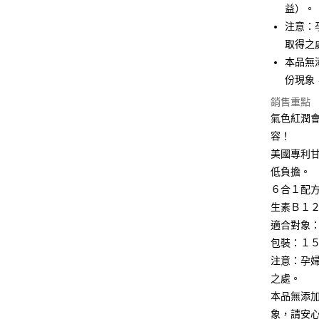
益）。
注意：
取得之
本品無
份現象
銷售重點
氣色紅潤
容！
美國專利
低負擔。
６合１配
生素Ｂ１
適合對象
包裝：１
注意：孕
之處。
本品無添
象，請安