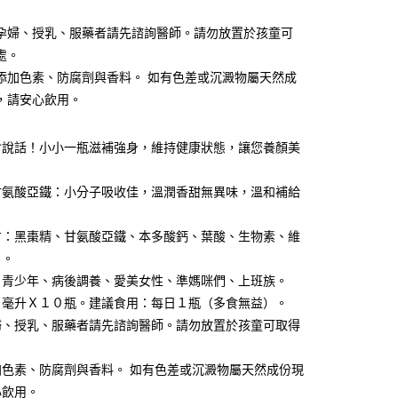
孕婦、授乳、服藥者請先諮詢醫師。請勿放置於孩童可
處。
添加色素、防腐劑與香料。 如有色差或沉澱物屬天然成
，請安心飲用。
會說話！小小一瓶滋補強身，維持健康狀態，讓您養顏美
甘氨酸亞鐵：小分子吸收佳，溫潤香甜無異味，溫和補給
方：黑棗精、甘氨酸亞鐵、本多酸鈣、葉酸、生物素、維
２。
：青少年、病後調養、愛美女性、準媽咪們、上班族。
５毫升Ｘ１０瓶。建議食用：每日１瓶（多食無益）。
婦、授乳、服藥者請先諮詢醫師。請勿放置於孩童可取得
加色素、防腐劑與香料。 如有色差或沉澱物屬天然成份現
心飲用。