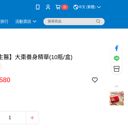
0
中文 (繁體)
銷排行
活動資訊
生醫】大棗養身精華(10瓶/盒)
580