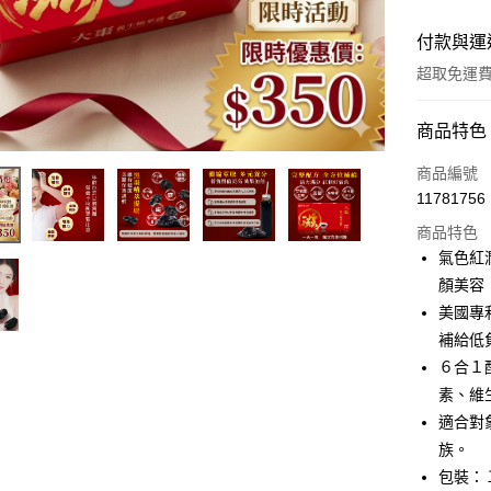
付款與運
超取免運
付款方式
商品特色
全家線上
商品編號
11781756
超商取貨
商品特色
氣色紅
運送方式
顏美容
美國專
全家取貨
補給低
免運費
６合１
常溫-付款
素、維
免運費
適合對
族。
包裝：