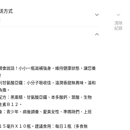
送方式
費
清除
紀錄
支付
付款
潤會說話！小小一瓶滋補強身，維持健康狀態，讓您養
！
利甘氨酸亞鐵：小分子吸收佳，溫潤香甜無異味，溫和
付款
負擔。
配方：黑棗精、甘氨酸亞鐵、本多酸鈣、葉酸、生物
後全家取貨
生素Ｂ１２。
象：青少年、病後調養、愛美女性、準媽咪們、上班
１５毫升Ｘ１０瓶。建議食用：每日１瓶（多食無