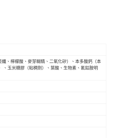
亞纖、檸檬酸、麥芽糊精、二氧化矽）、本多酸鈣（本
劑）、玉米糖膠（粘稠劑）、葉酸、生物素、氰鈷胺明