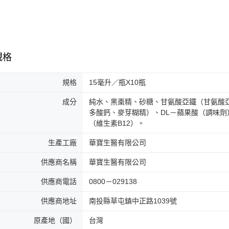
規格
規格
15毫升／瓶X10瓶
成分
純水、黑棗精、砂糖、甘氨酸亞鐵（甘氨酸
多酸鈣、麥芽糊精）、DL－蘋果酸（調味
（維生素B12）。
生產工廠
華寶生醫有限公司
供應商名稱
華寶生醫有限公司
供應商電話
0800－029138
供應商地址
南投縣草屯鎮中正路1039號
原產地（國）
台灣