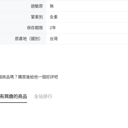
過敏原
無
葷素別
全素
保存期限
2年
原產地（國別）
台灣
個商品嗎？購買後給他一個好評吧
有興趣的商品
全站排行