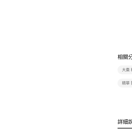
相關
大棗 
精華 
詳細