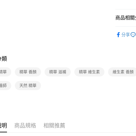
商品相關分
保健/醫療
分享
❚熱門話
分類
精華
精華 養顏
精華 滋補
精華 維生素
維生素 養顏
醫師
天然 精華
說明
商品規格
相關推薦