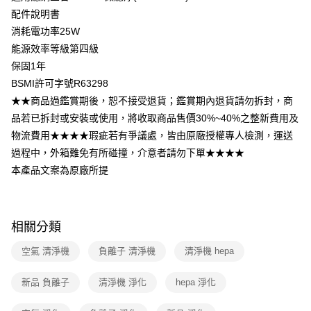
配件說明書
消耗電功率25W
能源效率等級第四級
保固1年
BSMI許可字號R63298
★★商品過鑑賞期後，恕不接受退貨；鑑賞期內退貨請勿拆封，商
品若已拆封或安裝或使用，將收取商品售價30%~40%之整新費用及
物流費用★★★★瑕疵若有爭議處，皆由原廠授權專人檢測，運送
過程中，外箱難免有所碰撞，介意者請勿下單★★★★
本產品文案為原廠所提
相關分類
空氣 清淨機
負離子 清淨機
清淨機 hepa
新品 負離子
清淨機 淨化
hepa 淨化