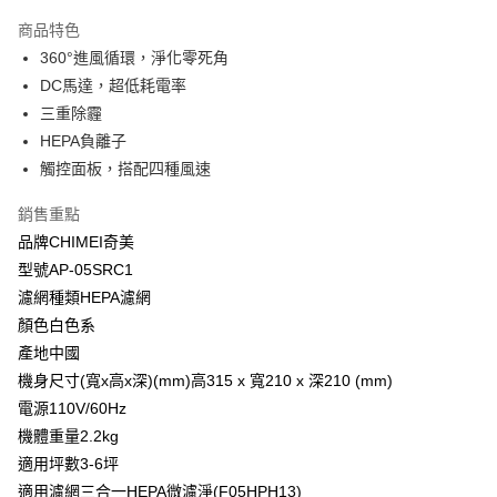
本島宅配-活動商品
商品特色
免運費
360°進風循環，淨化零死角
DC馬達，超低耗電率
三重除霾
HEPA負離子
觸控面板，搭配四種風速
銷售重點
品牌CHIMEI奇美
型號AP-05SRC1
濾網種類HEPA濾網
顏色白色系
產地中國
機身尺寸(寬x高x深)(mm)高315 x 寬210 x 深210 (mm)
電源110V/60Hz
機體重量2.2kg
適用坪數3-6坪
適用濾網三合一HEPA微濾淨(F05HPH13)