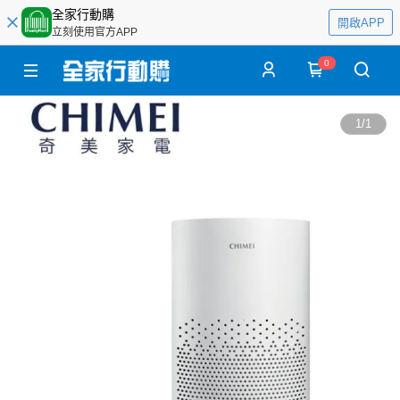
全家行動購
開啟APP
立刻使用官方APP
0
1
/
1