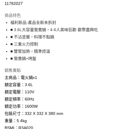
運送方式
11782027
本島宅配-活動商品
商品特色
免運費
福利新品-產品全新未拆封
■ 3.6L大容量鴛鴦鍋，4-6人美味狂歡·歡聚盡興吃
■ 不沾塗層，料理不黏鍋
■ 三重火力控制
■ 雙管加熱，精準控溫
■ 鴛鴦鍋+烤盤
銷售重點
主商品：電火鍋x1
額定容量：3.6L
額定電壓：110V
額定頻率：60Hz
額定功率：1600W
包裝尺寸：332 X 332 X 380 mm
重量：5.4kg
BSMI：R3A020