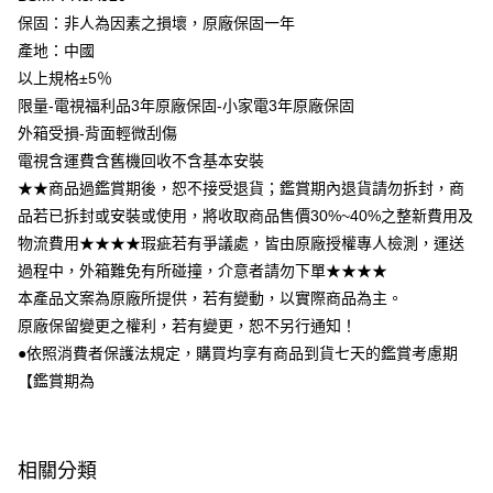
保固：非人為因素之損壞，原廠保固一年
產地：中國
以上規格±5％
限量-電視福利品3年原廠保固-小家電3年原廠保固
外箱受損-背面輕微刮傷
電視含運費含舊機回收不含基本安裝
★★商品過鑑賞期後，恕不接受退貨；鑑賞期內退貨請勿拆封，商
品若已拆封或安裝或使用，將收取商品售價30%~40%之整新費用及
物流費用★★★★瑕疵若有爭議處，皆由原廠授權專人檢測，運送
過程中，外箱難免有所碰撞，介意者請勿下單★★★★
本產品文案為原廠所提供，若有變動，以實際商品為主。
原廠保留變更之權利，若有變更，恕不另行通知！
●依照消費者保護法規定，購買均享有商品到貨七天的鑑賞考慮期
【鑑賞期為
相關分類