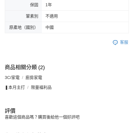
保固
1年
葷素別
不適用
原產地（國別）
中國
客服
商品相關分類 (2)
3C/家電
廚房家電
❚本月主打
限量福利品
評價
喜歡這個商品嗎？購買後給他一個好評吧