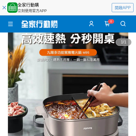
全家行動購
開啟APP
立刻使用官方APP
0
1
/
1