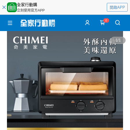
全家行動購
開啟APP
立刻使用官方APP
0
1
/
1