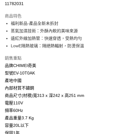
運送方式
11782031
本島宅配-活動商品
商品特色
免運費
福利新品-產品全新未拆封
蒸氣加濕技術：外酥內軟的美味來源
遠紅外線加熱管：快速穿透，受熱均勻
LowE隔熱玻璃：隔絕熱輻射，防燙保溫
銷售重點
品牌CHIMEI奇美
型號EV-10T0AK
產地中國
內部材質不鏽鋼
商品尺寸(材積)寬313 x 深242 x 高251 mm
電壓110V
頻率60Hz
產品重量3.7 Kg
容量20L以下
保固1年