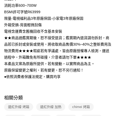
消耗功率600~700W
BSMI許可字號R63999
限量-電視福利品3年原廠保固-小家電3年原廠保固
外箱受損-背面輕微刮傷
電視含運費含舊機回收不含基本安裝
★★商品過鑑賞期後，恕不接受退貨；鑑賞期內退貨請勿拆封，商
品若已拆封或安裝或使用，將收取商品售價30%~40%之整新費用及
物流費用★★★★瑕疵若有爭議處，皆由原廠授權專人檢測，運送
過程中，外箱難免有所碰撞，介意者請勿下單★★★★
本產品文案為原廠所提供，若有變動，以實際商品為主。
原廠保留變更之權利，若有變更，恕不另行通知！
●依照消費者保護法規定，購買均享
相關分類
遠紅外線 烤箱
遠紅外線 加熱
chimei 烤箱