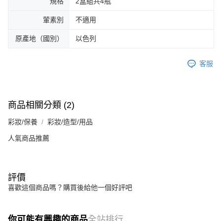
規格
2盒組共4瓶
葷素別
不適用
原產地（國別）
以色列
客服
商品相關分類 (2)
彩妝/保養
彩妝/造型/用品
人氣商品推薦
評價
喜歡這個商品嗎？購買後給他一個好評吧
你可能有興趣的商品
全站排行