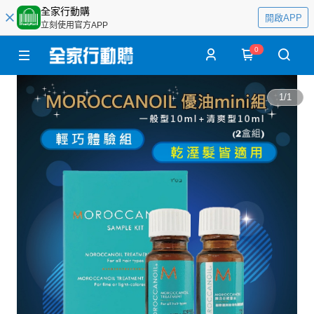
全家行動購
開啟APP
立刻使用官方APP
0
1
/
1