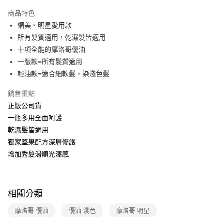
運送方式
商品特色
網美、明星愛用款
全家取貨付款
所有髮質適用，乾濕髮皆適用
免運費
十項全能的摩洛哥優油
常溫-付款後全家取貨
一版款=所有髮質適用
免運費
輕油款=適合細軟髮，染淺色髮
銷售重點
正版公司貨
一瓶多用全面呵護
乾濕髮皆適用
獨家堅果配方深層修護
增加秀髮滑順光澤感
相關分類
摩洛哥 優油
優油 淺色
摩洛哥 明星