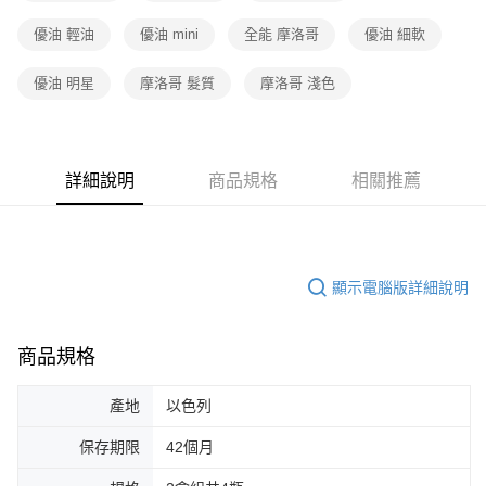
優油 輕油
優油 mini
全能 摩洛哥
優油 細軟
優油 明星
摩洛哥 髮質
摩洛哥 淺色
詳細說明
商品規格
相關推薦
顯示電腦版詳細說明
商品規格
產地
以色列
保存期限
42個月