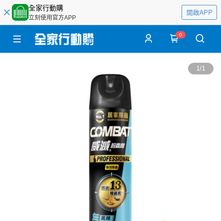
全家行動購
開啟APP
立刻使用官方APP
0
1
/
1