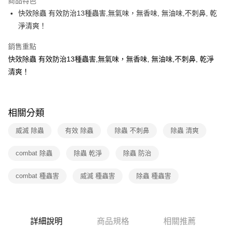
商品特色
快效除蟲 有效防治13種蟲害,無氣味，無香味, 無油味,不刺鼻, 乾
全家取貨付款
淨清爽！
免運費
銷售重點
常溫-付款後全家取貨
快效除蟲 有效防治13種蟲害,無氣味，無香味, 無油味,不刺鼻, 乾淨
免運費
清爽！
相關分類
威滅 除蟲
有效 除蟲
除蟲 不刺鼻
除蟲 清爽
combat 除蟲
除蟲 乾淨
除蟲 防治
combat 種蟲害
威滅 種蟲害
除蟲 種蟲害
詳細說明
商品規格
相關推薦