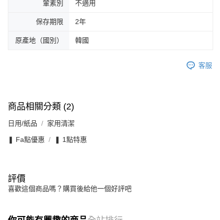
葷素別
不適用
保存期限
2年
原產地（國別）
韓國
客服
商品相關分類 (2)
日用/紙品
家用清潔
❚ Fa點優惠
❚ 1點特惠
評價
喜歡這個商品嗎？購買後給他一個好評吧