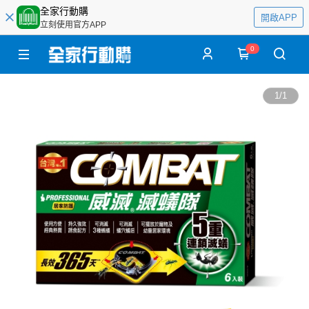
全家行動購
開啟APP
立刻使用官方APP
0
1
/
1