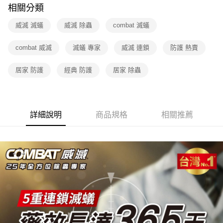
相關分類
威滅 滅蟻
威滅 除蟲
combat 滅蟻
combat 威滅
滅蟻 專家
威滅 連鎖
防護 熱賣
居家 防護
經典 防護
居家 除蟲
詳細說明
商品規格
相關推薦