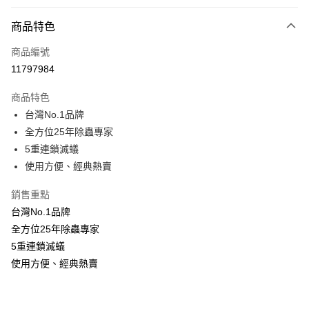
付款方式
商品特色
全家線上支付
商品編號
運送方式
11797984
全家取貨付款
商品特色
免運費
台灣No.1品牌
全方位25年除蟲專家
常溫-付款後全家取貨
5重連鎖滅蟻
免運費
使用方便、經典熱賣
銷售重點
台灣No.1品牌
全方位25年除蟲專家
5重連鎖滅蟻
使用方便、經典熱賣