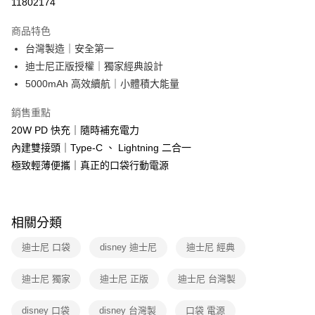
運送方式
11802174
本島宅配-活動商品
商品特色
免運費
台灣製造｜安全第一
迪士尼正版授權｜獨家經典設計
離島宅配-常溫商品
5000mAh 高效續航｜小體積大能量
免運費
銷售重點
20W PD 快充｜隨時補充電力
內建雙接頭｜Type-C 、 Lightning 二合一
極致輕薄便攜｜真正的口袋行動電源
相關分類
迪士尼 口袋
disney 迪士尼
迪士尼 經典
迪士尼 獨家
迪士尼 正版
迪士尼 台灣製
disney 口袋
disney 台灣製
口袋 電源