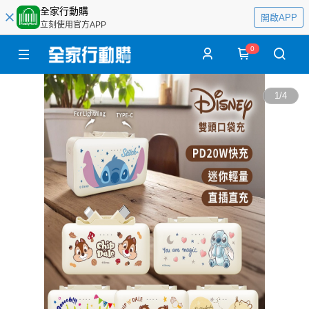
全家行動購
開啟APP
立刻使用官方APP
0
1
/
4