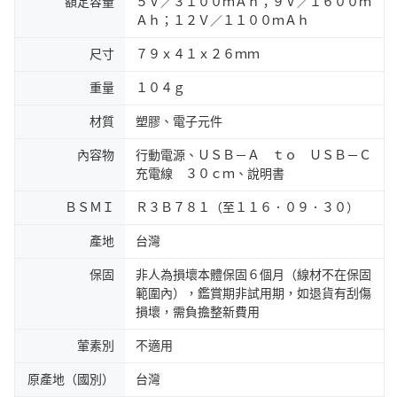
額定容量
５Ｖ／３１００ｍＡｈ；９Ｖ／１６００ｍ
Ａｈ；１２Ｖ／１１００ｍＡｈ
尺寸
７９ｘ４１ｘ２６ｍｍ
重量
１０４ｇ
材質
塑膠、電子元件
內容物
行動電源、ＵＳＢ－Ａ ｔｏ ＵＳＢ－Ｃ
充電線 ３０ｃｍ、說明書
ＢＳＭＩ
Ｒ３Ｂ７８１（至１１６．０９．３０）
產地
台灣
保固
非人為損壞本體保固６個月（線材不在保固
範圍內），鑑賞期非試用期，如退貨有刮傷
損壞，需負擔整新費用
葷素別
不適用
原產地（國別）
台灣