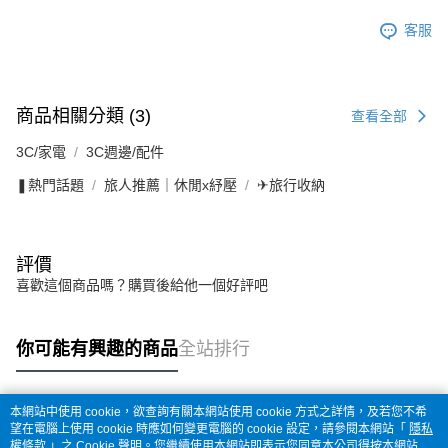
客服
商品相關分類 (3)
查看全部
3C/家電
3C週邊/配件
❚熱門話題
旅人推薦｜休閒x紓壓
✈旅行收納
評價
喜歡這個商品嗎？購買後給他一個好評吧
你可能有興趣的商品
全站排行
本網站中使用 cookie，欲查詢有關本網站使用 cookie 方式之詳情，及若您不希
熱門標籤
望在電腦上使用 cookie 時應如何變更電腦的 cookie 設定，請參閱本網站「
隱私
權條款
」之 Cookie 聲明。您繼續使用本網站即表示您同意本公司得按本網站使