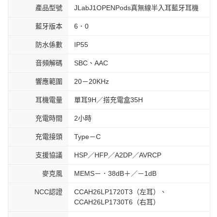
產品型號
JLabJ1OPENPods真無線半入耳藍牙耳機
藍牙版本
6．0
防水係數
IP55
音頻解碼
SBC、AAC
響應範圍
20－20KHz
耳機電量
單耳9H／搭充電盒35H
充電時間
2小時
充電接頭
Type－C
支援協議
HSP／HFP／A2DP／AVRCP
麥克風
MEMS－．38dB＋／－1dB
NCC認證
CCAH26LP1720T3（左耳）、
CCAH26LP1730T6（右耳）