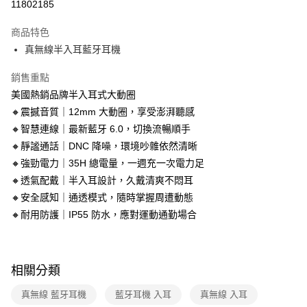
運送方式
11802185
本島宅配-活動商品
商品特色
免運費
真無線半入耳藍牙耳機
銷售重點
美國熱銷品牌半入耳式大動圈
🔸震撼音質｜12mm 大動圈，享受澎湃聽感
🔸智慧連線｜最新藍牙 6.0，切換流暢順手
🔸靜謐通話｜DNC 降噪，環境吵雜依然清晰
🔸強勁電力｜35H 總電量，一週充一次電力足
🔸透氣配戴｜半入耳設計，久戴清爽不悶耳
🔸安全感知｜通透模式，隨時掌握周遭動態
🔸耐用防護｜IP55 防水，應對運動通勤場合
相關分類
真無線 藍牙耳機
藍牙耳機 入耳
真無線 入耳