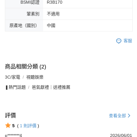
BSMI認證
R3B170
葷素別
不適用
原產地（國別）
中國
客服
商品相關分類 (2)
3C/家電
視聽娛樂
❚熱門話題
爸氣獻禮｜送禮推薦
評價
查看全部
5
(
1
則評價
)
p********4
2026/06/01