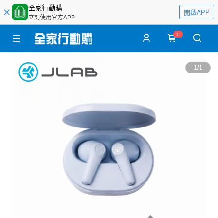
全家行動購
開啟APP
立刻使用官方APP
0
1
/
1