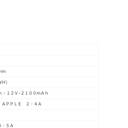
ｍｍ
ＷＨ）
ｈ，１２Ｖ⎓２１００ｍＡｈ
｜ＡＰＰＬＥ ２．４Ａ
０．５Ａ