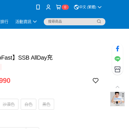
0
中文 (繁體)
銷排行
活動資訊
oFast】SSB AllDay充
990
沙漠色
白色
黑色