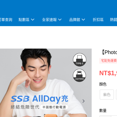
訂單查詢
點數區
全家速報
品牌館
折扣區
熱
【Phot
宅配免運費
NT$1,
顏色
紫色
數量