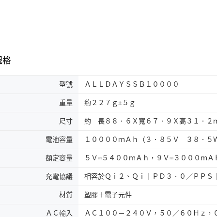
規格
型號
ＡＬＬＤＡＹＳＳＢ１００００
重量
約２２７ｇ±５ｇ
尺寸
約 長８８．６Ｘ寬６７．９Ｘ高３１．２
電池容量
１００００ｍＡｈ（３．８５Ｖ ３８．５
額定容量
５Ｖ⎓５４００ｍＡｈ，９Ｖ⎓３０００ｍＡ
充電協議
相容於Ｑｉ２、Ｑｉ｜ＰＤ３．０／ＰＰＳ
材質
塑膠＋電子元件
ＡＣ輸入
ＡＣ１００－２４０Ｖ，５０／６０Ｈｚ，