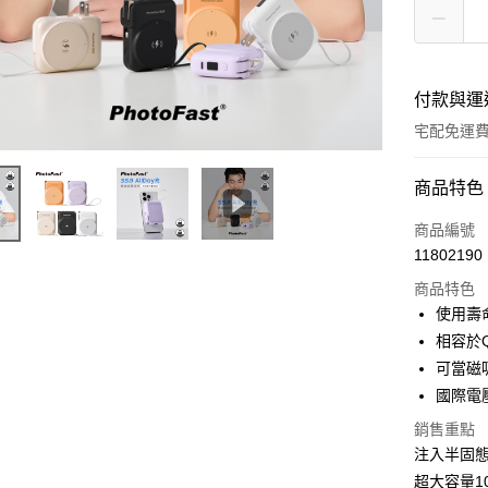
付款與運
宅配免運
付款方式
商品特色
全家線上
商品編號
11802190
商品特色
運送方式
使用壽
本島宅配-
相容於
免運費
可當磁
國際電壓
離島宅配-
銷售重點
免運費
注入半固
超大容量1