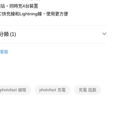
總站，同時充4台裝置
-C快充線和Lightning線，使用更方便
類 (1)
3C週邊/配件
客服
photofast 磁吸
photofast 充電
充電 追劇