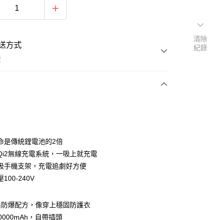
清除
送方式
紀錄
費
支付
命是傳統鋰電池的2倍
活動商品
Qi2無線充電系統，一吸上就充電
吸手機支架，充電追劇好方便
100-240V
常溫商品
態防爆配方，像穿上穩固防護衣
0000mAh，自帶插頭