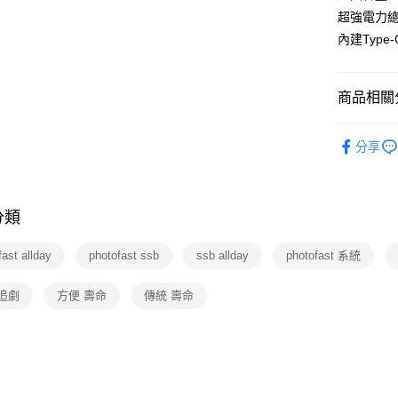
超強電力
內建Type
商品相關分
3C/家電
分享
分類
fast allday
photofast ssb
ssb allday
photofast 系統
追劇
方便 壽命
傳統 壽命