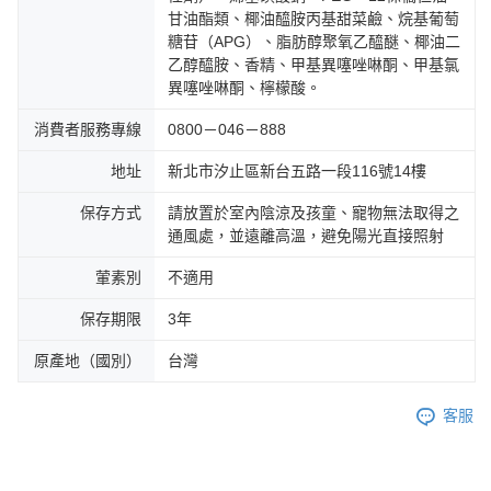
甘油酯類、椰油醯胺丙基甜菜鹼、烷基葡萄
糖苷（APG）、脂肪醇聚氧乙醯醚、椰油二
乙醇醯胺、香精、甲基異噻唑啉酮、甲基氯
異噻唑啉酮、檸檬酸。
消費者服務專線
0800－046－888
地址
新北市汐止區新台五路一段116號14樓
保存方式
請放置於室內陰涼及孩童、寵物無法取得之
通風處，並遠離高溫，避免陽光直接照射
葷素別
不適用
保存期限
3年
原產地（國別）
台灣
客服