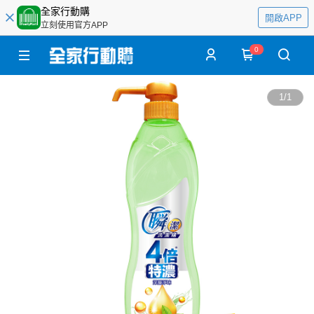
全家行動購
開啟APP
立刻使用官方APP
0
1
/
1