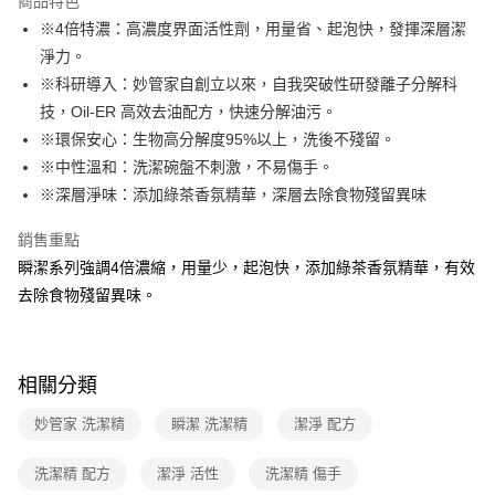
商品特色
※4倍特濃：高濃度界面活性劑，用量省、起泡快，發揮深層潔
全家取貨付款
淨力。
免運費
※科研導入：妙管家自創立以來，自我突破性研發離子分解科
常溫-付款後全家取貨
技，Oil-ER 高效去油配方，快速分解油污。
免運費
※環保安心：生物高分解度95%以上，洗後不殘留。
※中性溫和：洗潔碗盤不刺激，不易傷手。
※深層淨味：添加綠茶香氛精華，深層去除食物殘留異味
銷售重點
瞬潔系列強調4倍濃縮，用量少，起泡快，添加綠茶香氛精華，有效
去除食物殘留異味。
相關分類
妙管家 洗潔精
瞬潔 洗潔精
潔淨 配方
洗潔精 配方
潔淨 活性
洗潔精 傷手