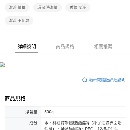
潔淨 精華
環保 洗潔精
香氛 潔淨
潔淨 不刺激
詳細說明
商品規格
相關推薦
顯示電腦版詳細說明
商品規格
淨含量
500g
成分
水、椰油醇聚醚硫酸酯鈉（椰子油醇界面活
性劑）、烯基磺酸鈉、PEG－12棕櫚仁油