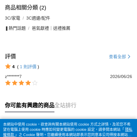
商品相關分類 (2)
3C/家電
3C週邊/配件
❚熱門話題
爸氣獻禮｜送禮推薦
評價
查看全部
4
(
1
則評價
)
z********7
2026/06/26
你可能有興趣的商品
全站排行
本網站中使用 cookie，欲查詢有關本網站使用 cookie 方式之詳情，及若您不希
熱門標籤
望在電腦上使用 cookie 時應如何變更電腦的 cookie 設定，請參閱本網站「
隱私
權條款
」之 Cookie 聲明。您繼續使用本網站即表示您同意本公司得按本網站使