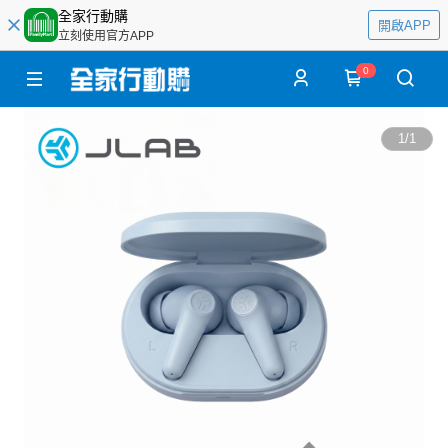
全家行動購
開啟APP
立刻使用官方APP
0
1
/
1