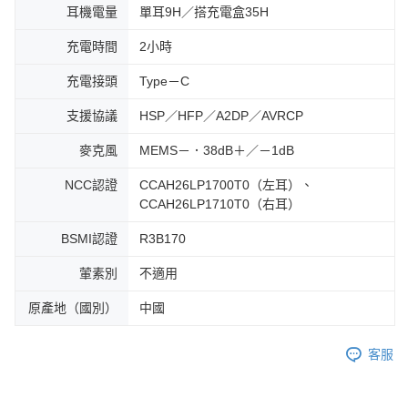
耳機電量
單耳9H／搭充電盒35H
充電時間
2小時
充電接頭
Type－C
支援協議
HSP／HFP／A2DP／AVRCP
麥克風
MEMS－．38dB＋／－1dB
NCC認證
CCAH26LP1700T0（左耳）、
CCAH26LP1710T0（右耳）
BSMI認證
R3B170
葷素別
不適用
原產地（國別）
中國
客服