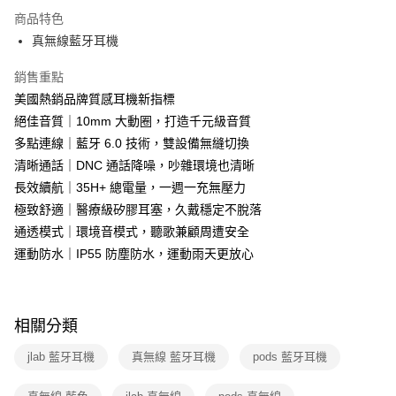
本島宅配-活動商品
商品特色
免運費
真無線藍牙耳機
銷售重點
美國熱銷品牌質感耳機新指標
絕佳音質｜10mm 大動圈，打造千元級音質
多點連線｜藍牙 6.0 技術，雙設備無縫切換
清晰通話｜DNC 通話降噪，吵雜環境也清晰
長效續航｜35H+ 總電量，一週一充無壓力
極致舒適｜醫療級矽膠耳塞，久戴穩定不脫落
通透模式｜環境音模式，聽歌兼顧周遭安全
運動防水｜IP55 防塵防水，運動雨天更放心
相關分類
jlab 藍牙耳機
真無線 藍牙耳機
pods 藍牙耳機