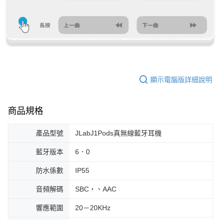
顯示電腦版詳細說明
商品規格
產品型號
JLabJ1Pods真無線藍牙耳機
藍牙版本
6．0
防水係數
IP55
音頻解碼
SBC，、AAC
響應範圍
20－20KHz