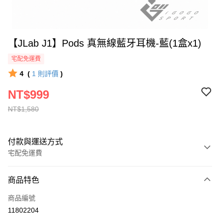
【JLab J1】Pods 真無線藍牙耳機-藍(1盒x1)
宅配免運費
4
(
1
則評價
)
NT$999
NT$1,580
付款與運送方式
宅配免運費
付款方式
商品特色
全家線上支付
商品編號
運送方式
11802204