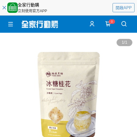
全家行動購
開啟APP
立刻使用官方APP
0
1
/
1