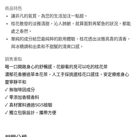
運送方式
商品特色
讓非凡的氣質，為您的生活加注一點甜。
全家取貨付款
桂花散發的淡雅清甜，沁人肺腑，就算面對再緊急的狀況，都能
免運費
處之泰然。
常溫-付款後全家取貨
單純的成分給您最純粹的飲用體驗，桂花透出淡雅高貴的清香，
免運費
與冰糖調和出柔和不甜膩的清爽口感。
銷售重點
喝一口開啟身心的舒暢感，花瓣看的見可以吃的桂花茶
濃郁花香勝過草本花茶，人工手採挑選桂花口感佳，安定療癒身心
靈寧靜平和
✓ 無咖啡因成分
✓ 零添加香精香料
✓ 真材實料通過SGS檢驗
✓ 獨立包裝設計，攜帶方便