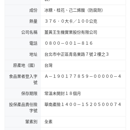
成份
冰糖、桂花、己二烯酸（防腐劑）
熱量
３７６．０大卡／１００公克
公司名稱
薑黃王生機實業股份有限公司
電話
０８００－００１－８１６
地址
台北市中正區青島東路７號２樓之３
原產地（國）
台灣
食品業者登入字
Ａ－１９０１７７８５９－０００００－４
號
保存期限
常溫未開封１８個月
投保產品責任險
華南產險１４００－１５２０５０００７４
字號
葷素別
全素