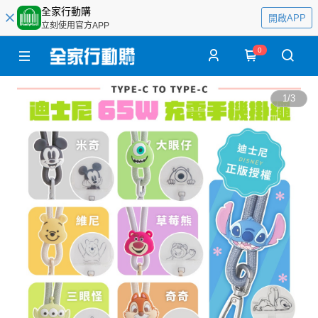
全家行動購
開啟APP
立刻使用官方APP
0
1
/
3