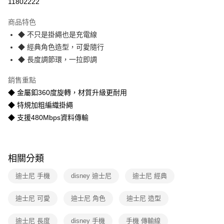
運送方式
11802222
本島宅配-活動商品
商品特色
免運費
◆ 不只是掛繩也是充電線
◆ 經典角色造型，可愛隨行
離島宅配-常溫商品
◆ 長度調節環，一拉即調
免運費
銷售重點
◆ 金屬釦360度旋轉，材質升級更耐用
◆ 特規加粗編織掛繩
◆ 支援480Mbps資料傳輸
相關分類
迪士尼 手機
disney 迪士尼
迪士尼 經典
迪士尼 可愛
迪士尼 角色
迪士尼 造型
迪士尼 長度
disney 手機
手機 傳輸線