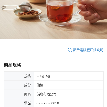
顯示電腦版詳細說明
商品規格
規格
230g±5g
成份
仙楂
廠商
儲廣有限公司
電話
02－29900610