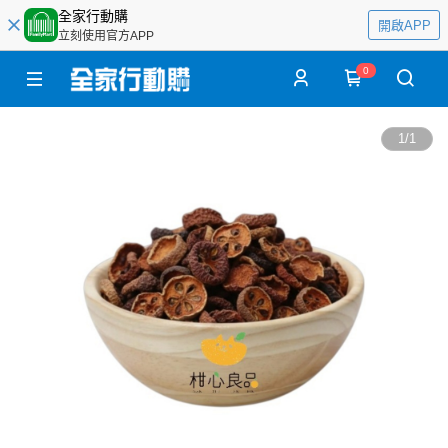
全家行動購
開啟APP
立刻使用官方APP
0
1
/
1