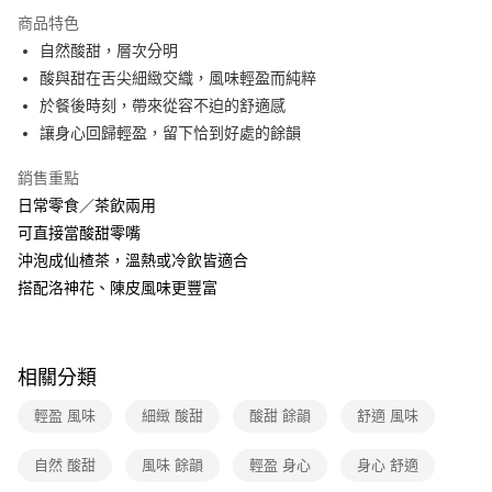
運送方式
商品特色
自然酸甜，層次分明
全家取貨付款
酸與甜在舌尖細緻交織，風味輕盈而純粹
免運費
於餐後時刻，帶來從容不迫的舒適感
常溫-付款後全家取貨
讓身心回歸輕盈，留下恰到好處的餘韻
免運費
銷售重點
日常零食／茶飲兩用
可直接當酸甜零嘴
沖泡成仙楂茶，溫熱或冷飲皆適合
搭配洛神花、陳皮風味更豐富
相關分類
輕盈 風味
細緻 酸甜
酸甜 餘韻
舒適 風味
自然 酸甜
風味 餘韻
輕盈 身心
身心 舒適