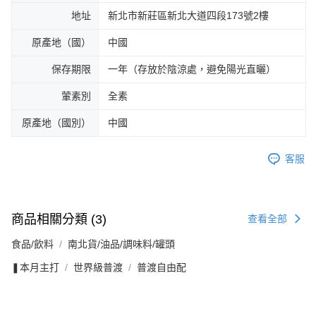
地址
新北市新莊區新北大道四段173號2樓
原產地（國）
中國
保存期限
一年（存放於陰涼處，避免陽光直曬）
葷素別
全素
原產地（國別）
中國
客服
商品相關分類 (3)
查看全部
食品/飲料
南北貨/油品/調味料/罐頭
❚本月主打
世界級普渡
普渡自由配