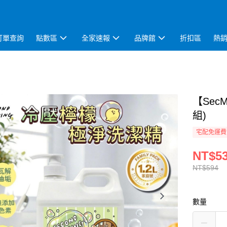
訂單查詢
點數區
全家速報
品牌館
折扣區
熱
【Sec
組)
宅配免運費
NT$5
NT$594
數量