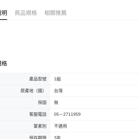
說明
商品規格
相關推薦
規格
產品型號
1組
原產地（國）
台灣
保固
無
客服電話
05－2711959
葷素別
不適用
保存期限
3年