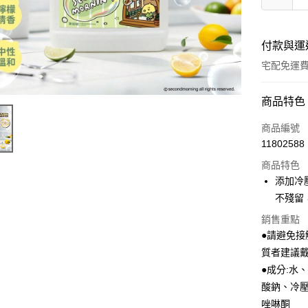
付款與運
宅配免運
付款方式
商品特色
全家線上
商品編號
11802588
商品特色
運送方式
添加冷
本島宅配-
不殘留
免運費
銷售重點
●請避免
離島宅配-
質者建議
免運費
●成分:水
酸鈉、冷
唑啉酮