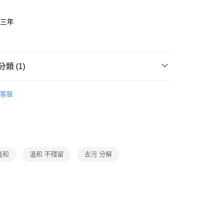
L
:三年
灣
類 (1)
家用清潔
客服
溫和
溫和 不殘留
去污 分解