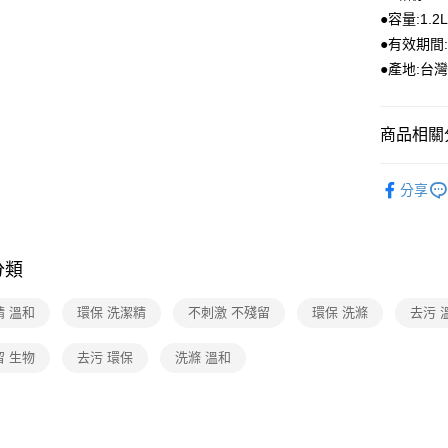
●容量:1.2
●有效期間
●產地:台
商品相關分
日用/紙品
分享
分類
精 溫和
環保 洗潔精
不刺激 不殘留
環保 洗滌
去污 
留 生物
去污 環保
洗滌 溫和