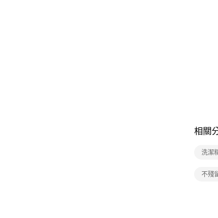
相關
洗潔
不殘