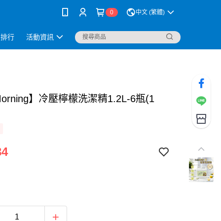
0
中文 (繁體)
銷排行
活動資訊
Morning】冷壓檸檬洗潔精1.2L-6瓶(1
34