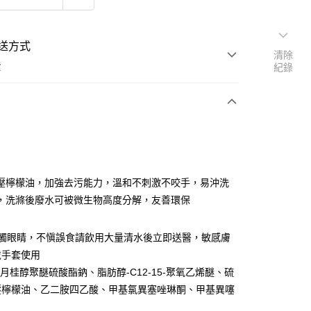
送方式
清除
費
紀錄
支付
壓檸檬油，加強去污能力，溫和不刺激不咬手，易沖洗
活動商品
，洗滌後廢水可被微生物高度分解，友善環保
接觸眼睛，不愼誤食請飲用大量清水後立即送醫，敏感膚
常溫商品
戴手套使用
、月桂醇聚醚硫酸酯鈉、脂肪醇-C12-15-聚氧乙烯醚、硫
壓檸檬油、乙二胺四乙酸、甲基氯異塞唑琳酮、甲基異噻