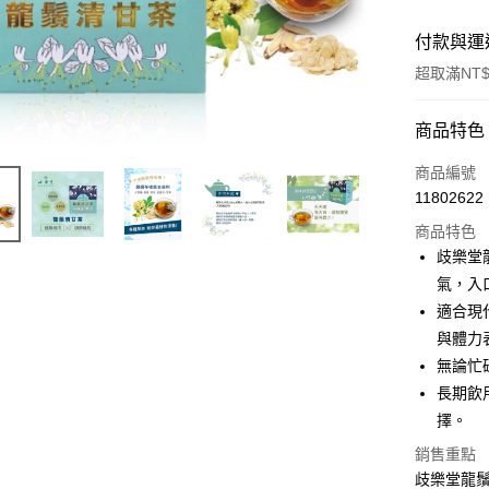
付款與運
超取滿NT$
付款方式
商品特色
全家線上
商品編號
11802622
超商取貨
商品特色
歧樂堂
運送方式
氣，入
適合現
全家取貨
與體力
每筆NT$4
無論忙
常溫-付款
長期飲
每筆NT$4
擇。
銷售重點
歧樂堂龍