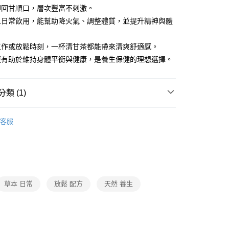
卻回甘順口，層次豐富不刺激。
人日常飲用，能幫助降火氣、調整體質，並提升精神與體
工作或放鬆時刻，一杯清甘茶都能帶來清爽舒適感。
更有助於維持身體平衡與健康，是養生保健的理想選擇。
類 (1)
美妍窈窕
客服
草本 日常
放鬆 配方
天然 養生