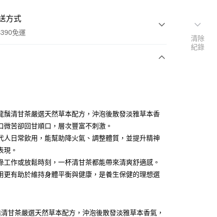
送方式
390免運
清除
紀錄
支付
付款
龍鬚清甘茶嚴選天然草本配方，沖泡後散發淡雅草本香
口微苦卻回甘順口，層次豐富不刺激。
代人日常飲用，能幫助降火氣、調整體質，並提升精神
付款
表現。
0，滿NT$390(含以上)免運費
碌工作或放鬆時刻，一杯清甘茶都能帶來清爽舒適感。
後全家取貨
用更有助於維持身體平衡與健康，是養生保健的理想選
0，滿NT$390(含以上)免運費
鬚清甘茶嚴選天然草本配方，沖泡後散發淡雅草本香氣，