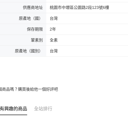
供應商地址
桃園市中壢區公園路2段123號6樓
原產地（國）
台灣
保存期限
2年
葷素別
全素
原產地（國別）
台灣
個商品嗎？購買後給他一個好評吧
有興趣的商品
全站排行