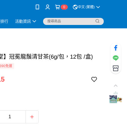
0
中文 (繁體)
銷排行
活動資訊
】冠冕龍鬚清甘茶(6g/包，12包 /盒)
390免運
15