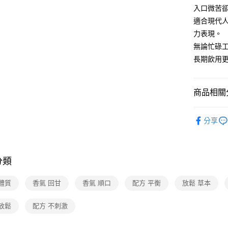
入口微苦
適合現代
力表現。
無論忙碌
長期飲用
商品相關分
保健/醫療
分享
分類
體質
香氣 回甘
香氣 順口
配方 平衡
放鬆 草本
放鬆
配方 不刺激