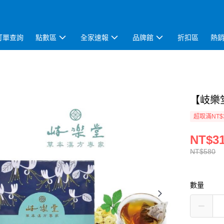
訂單查詢
點數區
全家速報
品牌館
折扣區
熱
【岐樂堂
超取滿NT$
NT$3
NT$580
數量