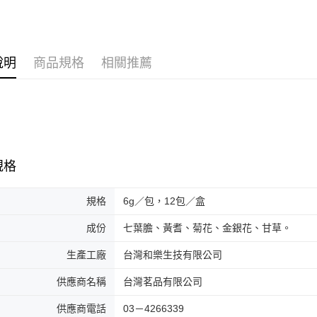
說明
商品規格
相關推薦
規格
規格
6g／包，12包／盒
成份
七葉膽、黃耆、菊花、金銀花、甘草。
生產工廠
台灣和樂生技有限公司
供應商名稱
台灣茗品有限公司
供應商電話
03－4266339