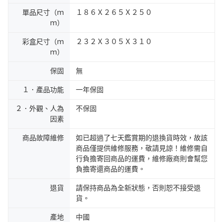
單品尺寸（ｍ
１８６Ｘ２６５Ｘ２５０
ｍ）
彩盒尺寸（ｍ
２３２Ｘ３０５Ｘ３１０
ｍ）
保固
無
１．產品功能
一年保固
２．外觀、人為
不保固
因素
商品故障維修
如已超過了七天鑑賞期的退換貨時效，故該
商品僅提供維修服務，敬請見諒！維修需自
行負擔寄回商品的運費，維修廠商則會幫您
負擔寄還商品的運費。
退貨
請保持商品為全新狀態，否則恕不接受退
貨。
產地
中國