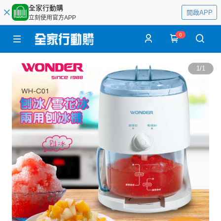
全家行動購
開啟APP
立刻使用官方APP
0
1
/
1