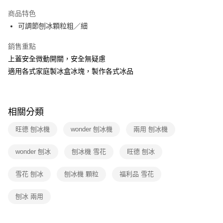
本島宅配-活動商品
商品特色
免運費
可調節刨冰顆粒粗／細
銷售重點
上蓋安全微動開關，安全無疑慮
適用各式家庭製冰盒冰塊，製作各式冰品
相關分類
旺德 刨冰機
wonder 刨冰機
兩用 刨冰機
wonder 刨冰
刨冰機 雪花
旺德 刨冰
雪花 刨冰
刨冰機 顆粒
福利品 雪花
刨冰 兩用