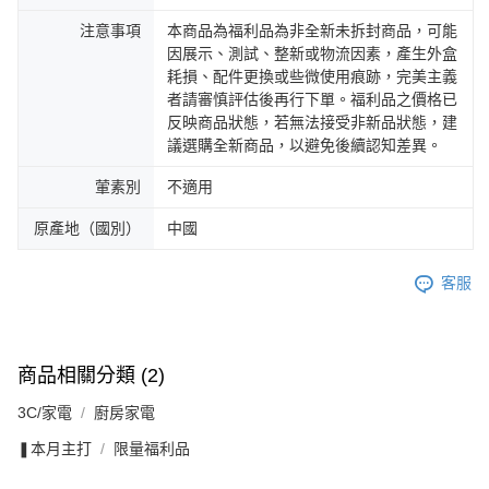
注意事項
本商品為福利品為非全新未拆封商品，可能
因展示、測試、整新或物流因素，產生外盒
耗損、配件更換或些微使用痕跡，完美主義
者請審慎評估後再行下單。福利品之價格已
反映商品狀態，若無法接受非新品狀態，建
議選購全新商品，以避免後續認知差異。
葷素別
不適用
原產地（國別）
中國
客服
商品相關分類 (2)
3C/家電
廚房家電
❚本月主打
限量福利品