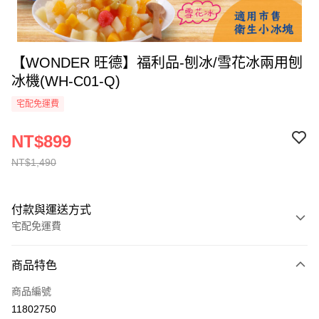
【WONDER 旺德】福利品-刨冰/雪花冰兩用刨
冰機(WH-C01-Q)
宅配免運費
NT$899
NT$1,490
付款與運送方式
宅配免運費
付款方式
商品特色
全家線上支付
商品編號
運送方式
11802750