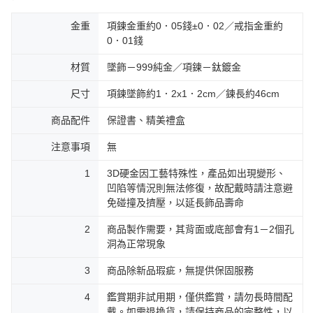
金重
項鍊金重約0．05錢±0．02／戒指金重約
0．01錢
材質
墜飾－999純金／項鍊－鈦鍍金
尺寸
項鍊墜飾約1．2x1．2cm／鍊長約46cm
商品配件
保證書、精美禮盒
注意事項
無
1
3D硬金因工藝特殊性，產品如出現變形、
凹陷等情況則無法修復，故配戴時請注意避
免碰撞及擠壓，以延長飾品壽命
2
商品製作需要，其背面或底部會有1－2個孔
洞為正常現象
3
商品除新品瑕疵，無提供保固服務
4
鑑賞期非試用期，僅供鑑賞，請勿長時間配
戴。如需退換貨，請保持商品的完整性，以