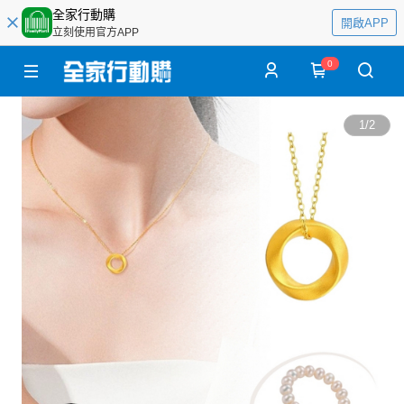
全家行動購
開啟APP
立刻使用官方APP
0
1
/
2