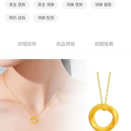
黃金 墜飾
黃金 項鍊
項鍊 墜飾
項鍊 優雅
簡約 戒指
項鍊 配搭
詳細說明
商品規格
相關推薦