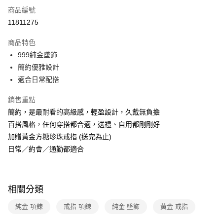
商品編號
運送方式
11811275
本島宅配-活動商品
商品特色
免運費
999純金墜飾
簡約優雅設計
離島宅配-常溫商品
適合日常配搭
免運費
銷售重點
簡約，是最耐看的高級感，輕盈設計，久戴無負擔
百搭風格，任何穿搭都合適，送禮、自用都剛剛好
加贈黃金方糖珍珠戒指 (送完為止)
日常／約會／通勤都適合
相關分類
純金 項鍊
戒指 項鍊
純金 墜飾
黃金 戒指