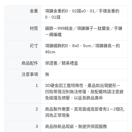
金重
項鍊金重約0．02錢±0．01／手環金重約
0．01錢
材質
綴飾－999純金／項鍊鍊子－鈦鍍金／手鍊
－繩編織
尺寸
項鍊綴飾約0．8x0．5cm／項鍊鍊長－約
46cm
商品配件
保證書／精美禮盒
注意事項
無
1
3D硬金因工藝特殊性．產品如出現變形－
凹陷等情況則無法修復．故配戴時請注意避
免碰撞及擠壓．以延長飾品壽命
2
商品製作需要，其背面或底部會有1－2個孔
洞為正常現象
3
商品除新品瑕疵，無提供保固服務