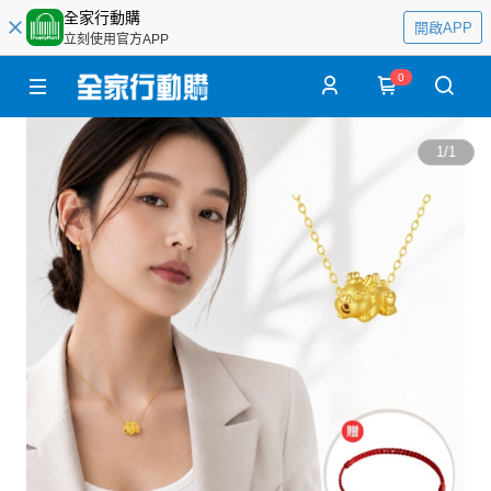
全家行動購
開啟APP
立刻使用官方APP
0
1
/
1