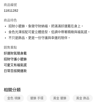
商品編號
運送方式
11811282
本島宅配-活動商品
商品特色
免運費
招財小貔貅，象徵守財納福，把滿滿好運戴在身上。
金色光澤搭配可愛立體造型，低調中帶著精緻與福氣感。
離島宅配-常溫商品
不只是飾品，更是一份守護與幸運的陪伴。
免運費
銷售重點
好運財氣隨身戴
招財守護小貔貅
可愛又有福氣感
日常百搭開運款
相關分類
金色 項鍊
貔貅 手環
黃金 貔貅
黃金 飾品