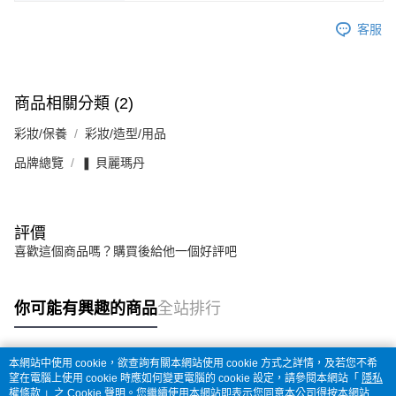
客服
商品相關分類 (2)
彩妝/保養
彩妝/造型/用品
品牌總覽
❚ 貝麗瑪丹
評價
喜歡這個商品嗎？購買後給他一個好評吧
你可能有興趣的商品
全站排行
本網站中使用 cookie，欲查詢有關本網站使用 cookie 方式之詳情，及若您不希
熱門標籤
望在電腦上使用 cookie 時應如何變更電腦的 cookie 設定，請參閱本網站「
隱私
權條款
」之 Cookie 聲明。您繼續使用本網站即表示您同意本公司得按本網站使