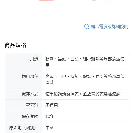
顯示電腦版詳細說明
商品規格
用途
粉刺、黑頭、白頭、細小雜毛等局部清潔使
用
適用部位
鼻翼、下巴、臉頰、額頭、眉周等臉部局部
區域
保存方式
使用後請清潔擦乾，並放置於乾燥陰涼處
葷素別
不適用
保存期限
10年
原產地（國別）
中國