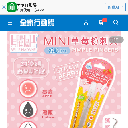
全家行動購
開啟APP
立刻使用官方APP
0
1
/
1