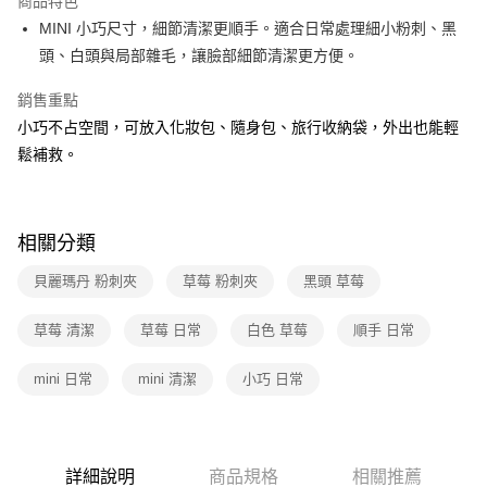
商品特色
MINI 小巧尺寸，細節清潔更順手。適合日常處理細小粉刺、黑
全家取貨付款
頭、白頭與局部雜毛，讓臉部細節清潔更方便。
免運費
銷售重點
常溫-付款後全家取貨
小巧不占空間，可放入化妝包、隨身包、旅行收納袋，外出也能輕
免運費
鬆補救。
相關分類
貝麗瑪丹 粉刺夾
草莓 粉刺夾
黑頭 草莓
草莓 清潔
草莓 日常
白色 草莓
順手 日常
mini 日常
mini 清潔
小巧 日常
詳細說明
商品規格
相關推薦