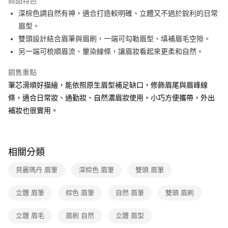
商品特色
深棕色調自然有神，適合打造較明確、立體又不過於銳利的日常
全家取貨付款
眉型。
免運費
雙頭設計結合眉筆與眉刷，一端可勾勒眉型、填補眉毛空隙。
常溫-付款後全家取貨
另一端可梳順眉流、暈染線條，讓眉妝看起來更柔和自然。
免運費
銷售重點
筆芯滑順好描繪，能依照原生眉型補足缺口，修飾眉尾與眉峰線
條，適合日常妝、通勤妝、自然濃眉妝使用。小巧方便攜帶，外出
補妝也很實用。
相關分類
貝麗瑪丹 眉筆
深棕色 眉筆
雙頭 眉筆
立體 眉筆
棕色 眉筆
自然 眉筆
雙頭 眉刷
立體 眉毛
眉刷 自然
立體 眉型