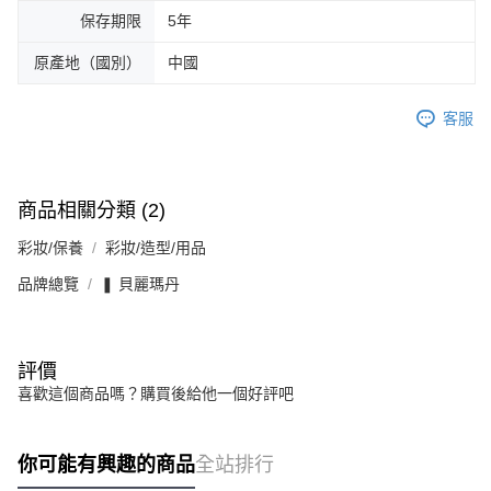
保存期限
5年
原產地（國別）
中國
客服
商品相關分類 (2)
彩妝/保養
彩妝/造型/用品
品牌總覽
❚ 貝麗瑪丹
評價
喜歡這個商品嗎？購買後給他一個好評吧
你可能有興趣的商品
全站排行