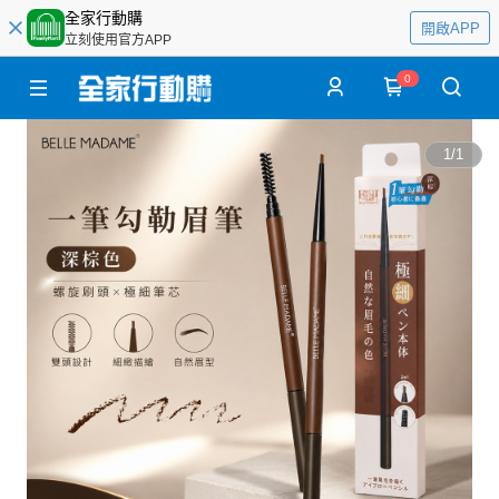
全家行動購
開啟APP
立刻使用官方APP
0
1
/
1