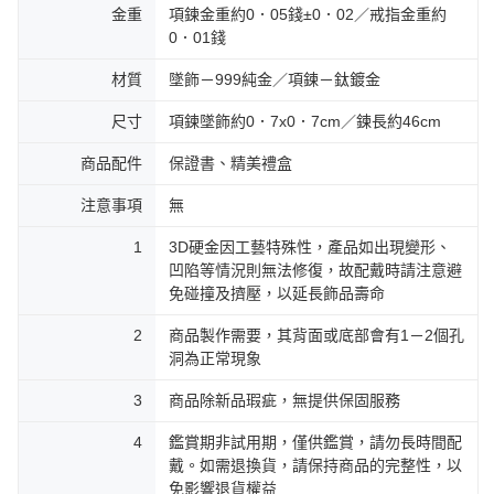
金重
項鍊金重約0．05錢±0．02／戒指金重約
0．01錢
材質
墜飾－999純金／項鍊－鈦鍍金
尺寸
項鍊墜飾約0．7x0．7cm／鍊長約46cm
商品配件
保證書、精美禮盒
注意事項
無
1
3D硬金因工藝特殊性，產品如出現變形、
凹陷等情況則無法修復，故配戴時請注意避
免碰撞及擠壓，以延長飾品壽命
2
商品製作需要，其背面或底部會有1－2個孔
洞為正常現象
3
商品除新品瑕疵，無提供保固服務
4
鑑賞期非試用期，僅供鑑賞，請勿長時間配
戴。如需退換貨，請保持商品的完整性，以
免影響退貨權益