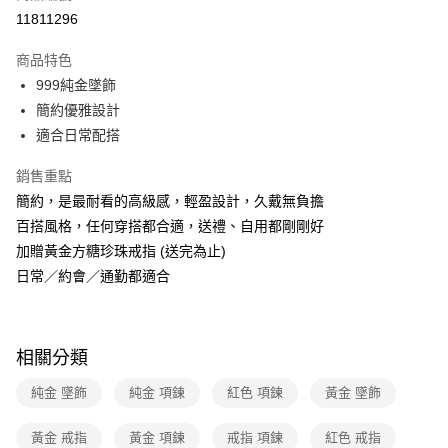
運送方式
11811296
本島宅配-活動商品
商品特色
免運費
999純金墜飾
簡約優雅設計
離島宅配-常溫商品
適合日常配搭
免運費
銷售重點
簡約，是最耐看的高級感，輕盈設計，久戴無負擔
百搭風格，任何穿搭都合適，送禮、自用都剛剛好
加贈黃金方糖珍珠戒指 (送完為止)
日常／約會／通勤都適合
相關分類
純金 墜飾
純金 項鍊
紅色 項鍊
黃金 墜飾
黃金 戒指
黃金 項鍊
戒指 項鍊
紅色 戒指