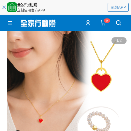
全家行動購
開啟APP
立刻使用官方APP
0
1
/
2