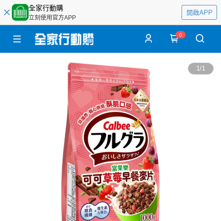
全家行動購
開啟APP
立刻使用官方APP
0
1
/
1