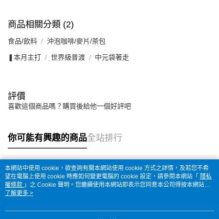
商品相關分類 (2)
食品/飲料
沖泡咖啡/麥片/茶包
❚本月主打
世界級普渡
中元袋著走
評價
喜歡這個商品嗎？購買後給他一個好評吧
你可能有興趣的商品
全站排行
本網站中使用 cookie，欲查詢有關本網站使用 cookie 方式之詳情，及若您不希
熱門標籤
望在電腦上使用 cookie 時應如何變更電腦的 cookie 設定，請參閱本網站「
隱私
權條款
」之 Cookie 聲明。您繼續使用本網站即表示您同意本公司得按本網站使
用條款之 Cookie 聲明使用 cookie。
了解更多 >