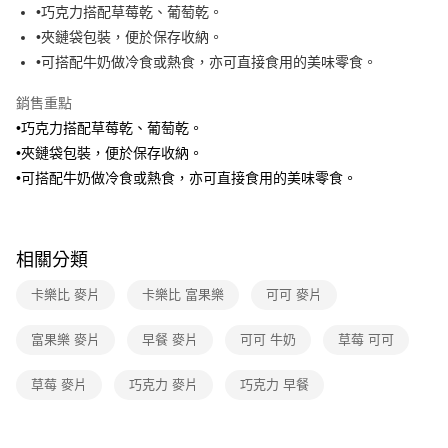
•巧克力搭配草莓乾、葡萄乾。
全家取貨付款
•夾鏈袋包裝，便於保存收納。
免運費
•可搭配牛奶做冷食或熱食，亦可直接食用的美味零食。
常溫-付款後全家取貨
銷售重點
免運費
•巧克力搭配草莓乾、葡萄乾。
•夾鏈袋包裝，便於保存收納。
•可搭配牛奶做冷食或熱食，亦可直接食用的美味零食。
相關分類
卡樂比 麥片
卡樂比 富果樂
可可 麥片
富果樂 麥片
早餐 麥片
可可 牛奶
草莓 可可
草莓 麥片
巧克力 麥片
巧克力 早餐