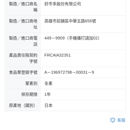
製造／進口商名
好市多股份有限公司
稱
製造／進口商地
高雄市前鎮區中華五路656號
址
製造／進口商電
449－9909（手機播打請加02）
話
產品責任險契約
FRCAIA32351
字號
食品業登錄字號
A－196972798－00031－9
葷素別
全素
保存期限
1年
原產地（國別）
日本
客服