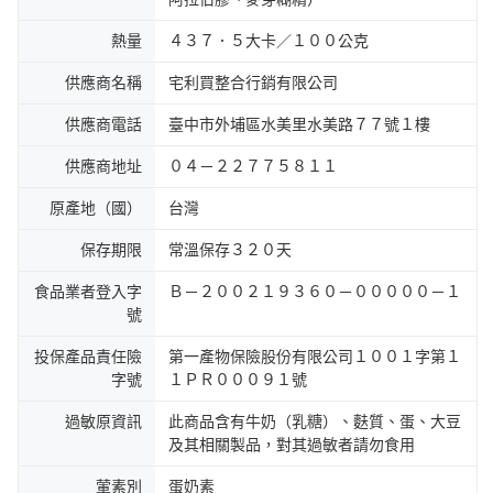
熱量
４３７．５大卡／１００公克
供應商名稱
宅利買整合行銷有限公司
供應商電話
臺中市外埔區水美里水美路７７號１樓
供應商地址
０４－２２７７５８１１
原產地（國）
台灣
保存期限
常溫保存３２０天
食品業者登入字
Ｂ－２００２１９３６０－０００００－１
號
投保產品責任險
第一產物保險股份有限公司１００１字第１
字號
１ＰＲ０００９１號
過敏原資訊
此商品含有牛奶（乳糖）、麩質、蛋、大豆
及其相關製品，對其過敏者請勿食用
葷素別
蛋奶素