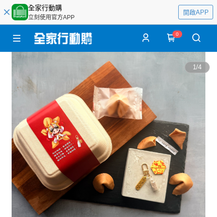
全家行動購
開啟APP
立刻使用官方APP
0
1
/
4