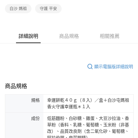
白沙 媽祖
守護 平安
詳細說明
商品規格
相關推薦
顯示電腦版詳細說明
商品規格
規格
幸運餅乾４０ｇ（８入）／盒＋白沙屯媽祖
香火守護幸運瓶＊１入
成份
低筋麵粉、白砂糖、雞蛋、大豆沙拉油、香
草粉（香料、乳糖、葡萄糖、玉米粉（非基
改）、品質改良劑（含二氧化矽、葡萄糖、
阿拉伯膠、麥芽糊精）