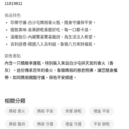
11819811
運送方式
商品特色
珍稀守護-白沙屯媽祖香火瓶，隨身守護保平安。
全家取貨付款
極致美味-金黃餅乾香脆好吃，每一口都卡滋。
免運費
溫暖指引-內藏驚喜驚喜籤詩，為生活注入希望。
常溫-付款後全家取貨
吉利送禮-精選八入吉利組，象徵八方來財福氣。
免運費
銷售重點
內含一只精緻幸運瓶，特別裝入來自白沙屯拱天宮的香火（香
灰）。這份傳承百年的香火，象徵媽祖的慈悲照拂，讓您隨身攜
帶，如同媽祖親臨守護，保佑平安順遂。
相關分類
媽祖 香火
媽祖 平安
幸運 餅乾
禮盒 平安
媽祖 籤詩
媽祖 守護
禮盒 守護
平安 餅乾