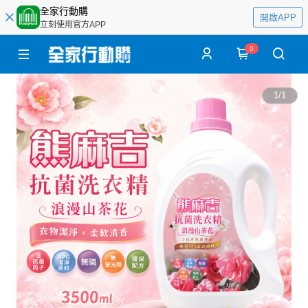
全家行動購
開啟APP
立刻使用官方APP
0
1
/
1