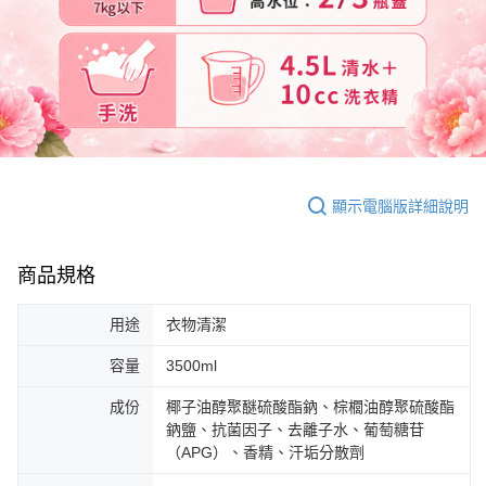
顯示電腦版詳細說明
商品規格
用途
衣物清潔
容量
3500ml
成份
椰子油醇聚醚硫酸酯鈉、棕櫚油醇聚硫酸酯
鈉鹽、抗菌因子、去離子水、葡萄糖苷
（APG）、香精、汗垢分散劑