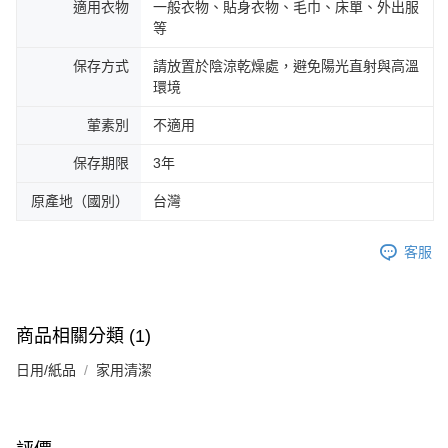
適用衣物
一般衣物、貼身衣物、毛巾、床單、外出服
等
保存方式
請放置於陰涼乾燥處，避免陽光直射與高溫
環境
葷素別
不適用
保存期限
3年
原產地（國別）
台灣
客服
商品相關分類 (1)
日用/紙品
家用清潔