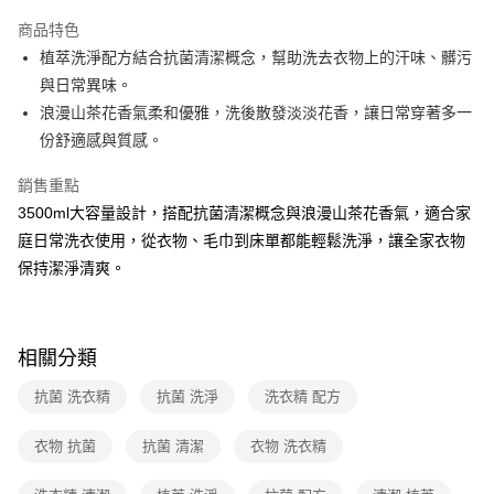
運送方式
商品特色
植萃洗淨配方結合抗菌清潔概念，幫助洗去衣物上的汗味、髒污
全家取貨付款
與日常異味。
免運費
浪漫山茶花香氣柔和優雅，洗後散發淡淡花香，讓日常穿著多一
常溫-付款後全家取貨
份舒適感與質感。
免運費
銷售重點
3500ml大容量設計，搭配抗菌清潔概念與浪漫山茶花香氣，適合家
庭日常洗衣使用，從衣物、毛巾到床單都能輕鬆洗淨，讓全家衣物
保持潔淨清爽。
相關分類
抗菌 洗衣精
抗菌 洗淨
洗衣精 配方
衣物 抗菌
抗菌 清潔
衣物 洗衣精