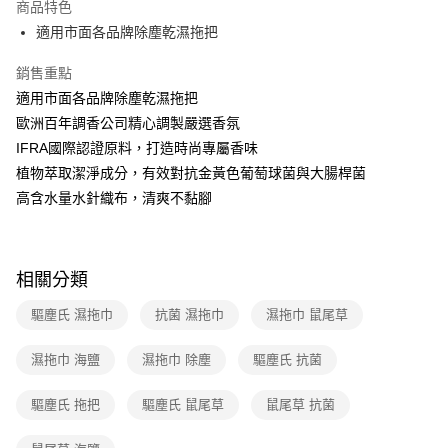
運送方式
商品特色
適用市面各品牌除塵乾濕拖把
全家取貨付款
每筆NT$40，滿NT$390(含以上)免運費
銷售重點
適用市面各品牌除塵乾濕拖把
常溫-付款後全家取貨
歐洲百年調香公司精心調製嚴選香氛
每筆NT$40，滿NT$390(含以上)免運費
IFRA國際認證原料，打造時尚專屬香味
植物萃取潔淨成分，有效對抗金黃色葡萄球菌與大腸桿菌
高含水量水針織布，清爽不黏腳
相關分類
驅塵氏 濕拖巾
抗菌 濕拖巾
濕拖巾 鼠尾草
濕拖巾 海鹽
濕拖巾 除塵
驅塵氏 抗菌
驅塵氏 拖把
驅塵氏 鼠尾草
鼠尾草 抗菌