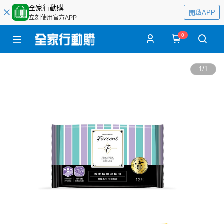
全家行動購
開啟APP
立刻使用官方APP
0
1
/
1