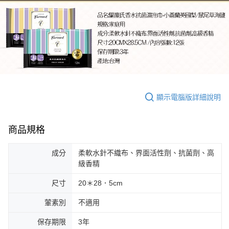
顯示電腦版詳細說明
商品規格
成分
柔軟水針不織布、界面活性劑、抗菌劑、高
級香精
尺寸
20＊28．5cm
葷素別
不適用
保存期限
3年