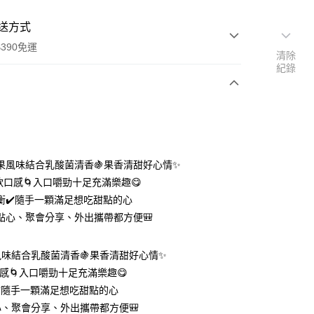
送方式
390免運
清除
紀錄
支付
付款
果風味結合乳酸菌清香🍇果香清甜好心情✨
軟口感🌀入口嚼勁十足充滿樂趣😋
衡✔️隨手一顆滿足想吃甜點的心
付款
點心、聚會分享、外出攜帶都方便🎒
0，滿NT$390(含以上)免運費
後全家取貨
味結合乳酸菌清香🍇果香清甜好心情✨
0，滿NT$390(含以上)免運費
感🌀入口嚼勁十足充滿樂趣😋
️隨手一顆滿足想吃甜點的心
、聚會分享、外出攜帶都方便🎒