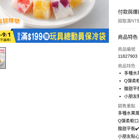
付款與運
超取滿NT$
付款方式
商品特色
全家線上
商品編號
11827903
超商取貨
商品特色
多種水
運送方式
Q彈柔
酸甜平
全家取貨
小朋友
每筆NT$4
銷售重點
常溫-付款
多種水果風
每筆NT$4
Q彈柔軟口
酸甜平衡✔
小朋友點心