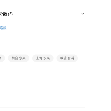
類 (3)
糖果/巧克力
客服
打
世界級普渡
中元消暑樂
打
世界級普渡
中元袋著走
果
綜合 水果
上青 水果
軟糖 台灣