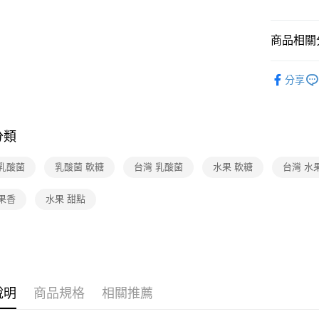
商品相關分
食品/飲料
分享
❚本月主
❚本月主
分類
 乳酸菌
乳酸菌 軟糖
台灣 乳酸菌
水果 軟糖
台灣 水
果香
水果 甜點
說明
商品規格
相關推薦