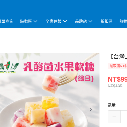
訂單查詢
點數區
全家速報
品牌館
折扣區
熱
【台灣上
超取滿NT$
NT$9
NT$135
數量