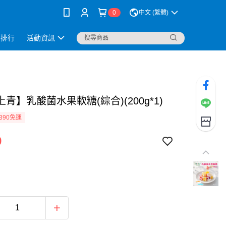
0
中文 (繁體)
銷排行
活動資訊
青】乳酸菌水果軟糖(綜合)(200g*1)
390免運
9