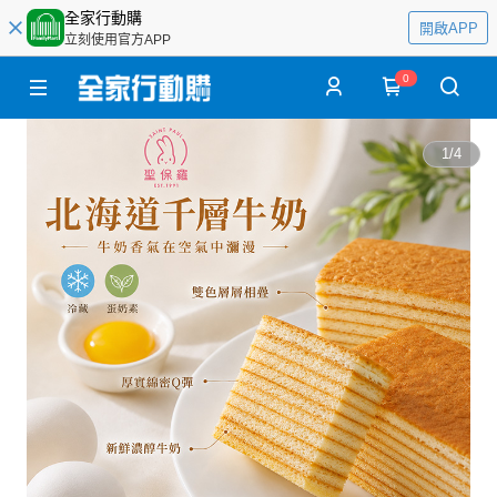
全家行動購
開啟APP
立刻使用官方APP
0
1
/
4