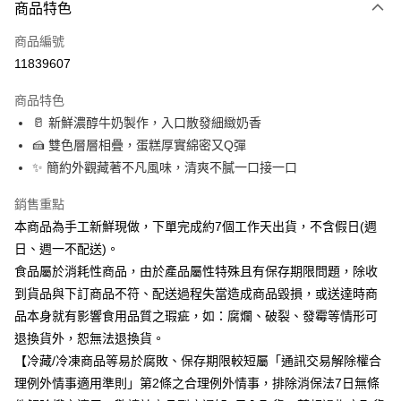
商品特色
離島宅配-冷藏商品
免運費
商品編號
11839607
冷藏本島宅配
免運費
商品特色
🥛 新鮮濃醇牛奶製作，入口散發細緻奶香
🍰 雙色層層相疊，蛋糕厚實綿密又Q彈
✨ 簡約外觀藏著不凡風味，清爽不膩一口接一口
銷售重點
本商品為手工新鮮現做，下單完成約7個工作天出貨，不含假日(週
日、週一不配送)。
食品屬於消耗性商品，由於產品屬性特殊且有保存期限問題，除收
到貨品與下訂商品不符、配送過程失當造成商品毀損，或送達時商
品本身就有影響食用品質之瑕疵，如：腐爛、破裂、發霉等情形可
退換貨外，恕無法退換貨。
【冷藏/冷凍商品等易於腐敗、保存期限較短屬「通訊交易解除權合
理例外情事適用準則」第2條之合理例外情事，排除消保法7日無條