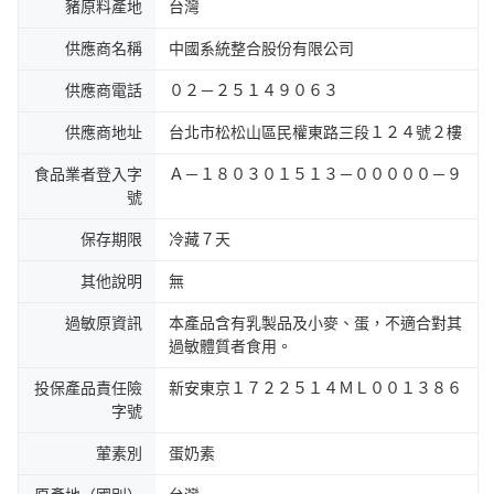
豬原料產地
台灣
供應商名稱
中國系統整合股份有限公司
供應商電話
０２－２５１４９０６３
供應商地址
台北市松松山區民權東路三段１２４號２樓
食品業者登入字
Ａ－１８０３０１５１３－０００００－９
號
保存期限
冷藏７天
其他說明
無
過敏原資訊
本產品含有乳製品及小麥、蛋，不適合對其
過敏體質者食用。
投保產品責任險
新安東京１７２２５１４ＭＬ００１３８６
字號
葷素別
蛋奶素