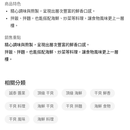
運送方式
商品特色
精心調味與熬製，呈現出層次豐富的鮮香口感。
全家取貨付款
拌飯、拌麵，也能搭配海鮮、炒菜等料理，讓食物風味更上一層
免運費
樓。
常溫-付款後全家取貨
銷售重點
免運費
精心調味與熬製，呈現出層次豐富的鮮香口感。
拌飯、拌麵，也能搭配海鮮、炒菜等料理，讓食物風味更上一層
樓。
相關分類
誠泰 醬業
頂級 干貝
頂級 海鮮
干貝 鮮香
干貝 料理
海鮮 干貝
干貝 拌麵
海鮮 食物
干貝 風味
海鮮 料理