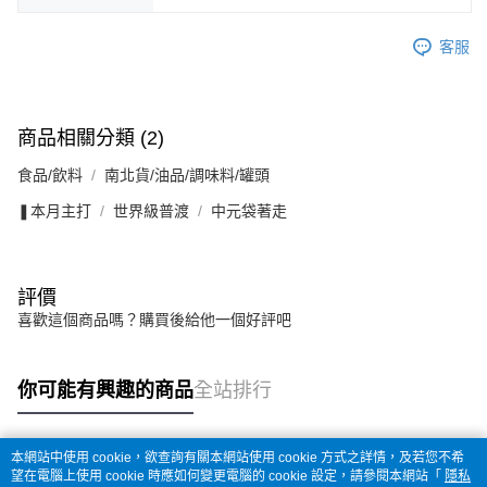
客服
商品相關分類 (2)
食品/飲料
南北貨/油品/調味料/罐頭
❚本月主打
世界級普渡
中元袋著走
評價
喜歡這個商品嗎？購買後給他一個好評吧
你可能有興趣的商品
全站排行
本網站中使用 cookie，欲查詢有關本網站使用 cookie 方式之詳情，及若您不希
熱門標籤
望在電腦上使用 cookie 時應如何變更電腦的 cookie 設定，請參閱本網站「
隱私