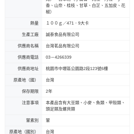
香、山奈、桂枝、甘草、白芷、五加皮、花
椒）
熱量
１００ｇ／471．9大卡
生產工廠
誠泰食品有限公司
供應商名稱
台灣茗品有限公司
供應商電話
03－4266339
供應商地址
桃園市中壢區公園路2段123號6樓
原產地（國）
台灣
保存期限
2年
注意事項
本產品含有大豆類、小麥、魚類、甲殼類、
頭足類及螺貝類
葷素別
葷
原產地（國別）
台灣