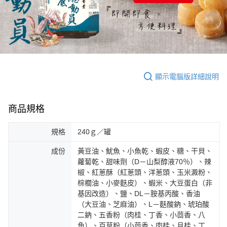
顯示電腦版詳細說明
商品規格
規格
240ｇ／罐
成份
黃豆油、魷魚、小魚乾、蝦皮、糖、干貝、
蘿蔔乾、甜味劑（D－山梨醇液70％）、辣
椒、紅蔥酥（紅蔥頭、洋蔥頭、玉米澱粉、
棕櫚油、小麥麩皮）、蝦米、大豆蛋白（非
基因改造）、鹽、DL－胺基丙酸、香油
（大豆油、芝麻油）、L－麩酸鈉、琥珀酸
二鈉、五香粉（肉桂、丁香、小茴香、八
角）、百草粉（小茴香、肉桂、月桂、丁