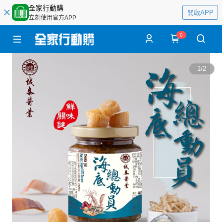
全家行動購
開啟APP
立刻使用官方APP
0
1
/
2