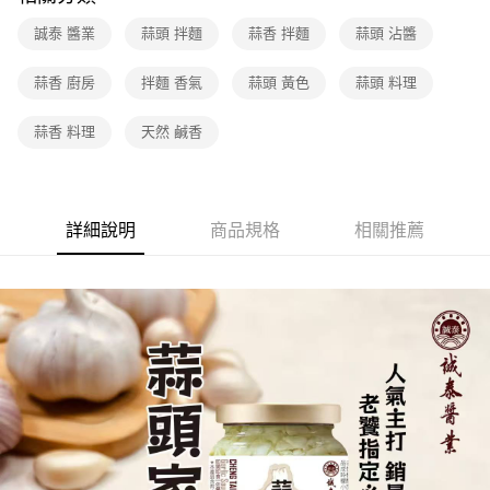
誠泰 醬業
蒜頭 拌麵
蒜香 拌麵
蒜頭 沾醬
蒜香 廚房
拌麵 香氣
蒜頭 黃色
蒜頭 料理
蒜香 料理
天然 鹹香
詳細說明
商品規格
相關推薦