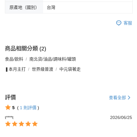
原產地（國別）
台灣
客服
商品相關分類 (2)
食品/飲料
南北貨/油品/調味料/罐頭
❚本月主打
世界級普渡
中元袋著走
評價
查看全部
5
(
1
則評價
)
t****t
2026/06/25