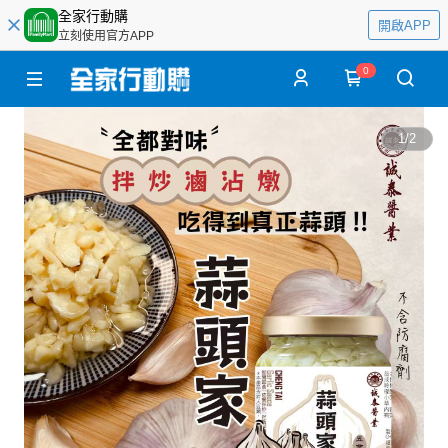
全家行動購
開啟APP
立刻使用官方APP
0
1
/
2