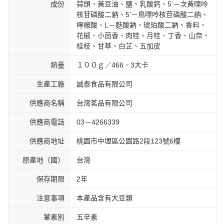
成份
蒜頭、黃豆油、鹽、乳酸鈣、5’－次黃嘌呤
核苷磷酸二鈉、5’－鳥嘌呤核苷磷酸二鈉、
檸檬酸、L－麩酸鈉、琥珀酸二鈉、香料、
花椒、小茴香、肉桂、月桂、丁香、山奈、
桂枝、甘草、白芷、五加皮
熱量
１００ｇ／466．3大卡
生產工廠
誠泰食品有限公司
供應商名稱
台灣茗品有限公司
供應商電話
03－4266339
供應商地址
桃園市中壢區公園路2段123號6樓
原產地（國）
台灣
保存期限
2年
注意事項
本產品含有大豆類
葷素別
五辛素