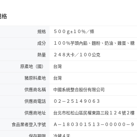
規格
規格
５００ｇ±１０％／條
成分
１００％芋頭內餡、麵粉、奶油、雞蛋、糖
熱量
２４８大卡／１００公克
原產地（國）
台灣
豬原料產地
台灣
供應商名稱
中國系統整合股份有限公司
供應商電話
０２－２５１４９０６３
供應商地址
台北市松松山區民權東路三段１２４號２樓
食品業者登入字號
Ａ－１８０３０１５１３－０００００－９
保存期限
冷藏４天