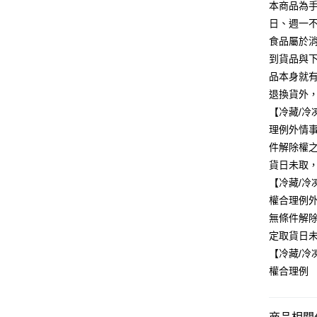
本商品為手
日、週一不
食品屬於
到貨品與
品本身就
退換貨外
【冷藏/
理例外情
件解除權
貨日未取
【冷藏/
權合理例
無條件解
定取貨日
【冷藏/
權合理例