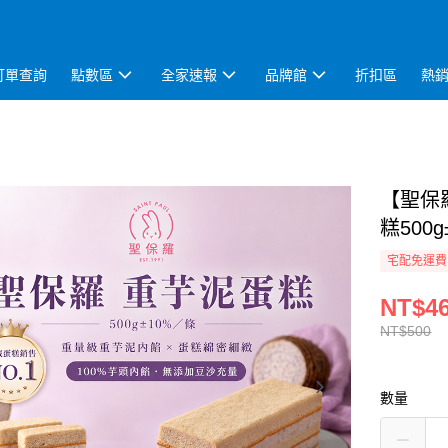
訂單查詢
點數區
全家速報
品牌館
折扣區
熱
【聖保
糕500g
宅配免運費
NT$4
NT$500
數量