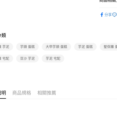
商品相關分
美食/生鮮
分享
❚熱門話
品牌旗艦
分類
❚熱門話
❚本月主
羅 芋泥
芋頭 蛋糕
大甲芋頭 蛋糕
芋泥 蛋糕
聖保羅 
羅 宅配
豆沙 芋泥
芋泥 宅配
說明
商品規格
相關推薦