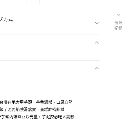
送方式
清除
費
紀錄
支付
冷藏商品
宅配
嚴選台灣在地大甲芋頭，芋香濃郁、口感自然
重量級芋泥內餡腴滑紮實，蛋糕綿密細緻
00%芋頭內餡無豆沙充量，芋泥控必吃人氣款