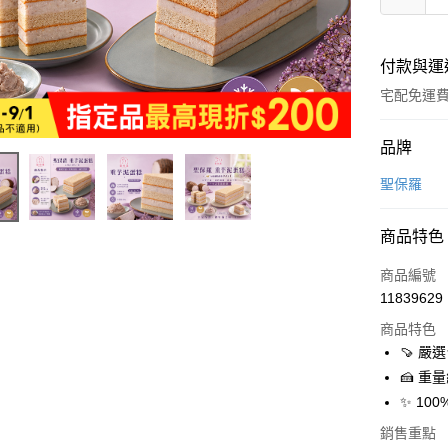
付款與運
宅配免運
付款方式
品牌
全家線上
聖保羅
商品特色
運送方式
商品編號
離島宅配-
11839629
免運費
商品特色
冷藏本島
🍠 
免運費
🍰 
✨ 1
銷售重點