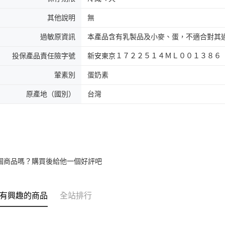
其他說明
無
過敏原資訊
本產品含有乳製品及小麥、蛋，不適合對其
投保產品責任險字號
新安東京１７２２５１４ＭＬ００１３８６
葷素別
蛋奶素
原產地（國別）
台灣
個商品嗎？購買後給他一個好評吧
有興趣的商品
全站排行