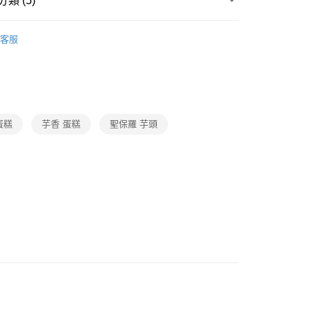
類 (5)
糕餅甜點
客服
題
爸氣獻禮｜送禮推薦
館
❚ 聖保羅
題
熱搜｜行動購夯什麼
㊙芋頭尬芒果
打
月圓好食光
禮月中秋-月餅/水果禮盒
蛋糕
芋香 蛋糕
聖保羅 芋頭