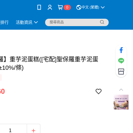
0
中文 (繁體)
銷排行
活動資訊
羅】重芋泥蛋糕([宅配]聖保羅重芋泥蛋
±10%/條)
60