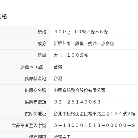
規格
規格
４００ｇ±１０％／條＊６條
成分
新鮮芒果、雞蛋、奶油、小麥粉
熱量
大卡／１００公克
原產地（國）
台灣
豬原料產地
台灣
供應商名稱
中國系統整合股份有限公司
供應商電話
０２－２５１４９０６３
供應商地址
台北市松松山區民權東路三段１２４號２樓
食品業者登入字號
Ａ－１８０３０１５１３－０００００－９
保存期限
冷藏４天