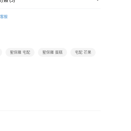
類 (5)
糕餅甜點
客服
題
爸氣獻禮｜送禮推薦
館
❚ 聖保羅
題
熱搜｜行動購夯什麼
㊙芋頭尬芒果
打
月圓好食光
禮月中秋-月餅/水果禮盒
聖保羅 宅配
聖保羅 蛋糕
宅配 芒果