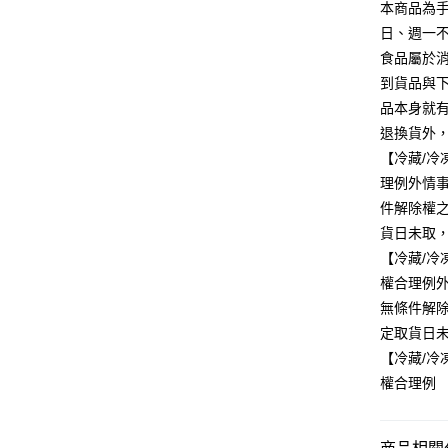
本商品為手
日、週一不
食品屬於
到貨品與
品本身就
退換貨外
【冷藏/
理例外情
件解除權
貨日未取
【冷藏/
權合理例
無條件解
定取貨日
【冷藏/
權合理例