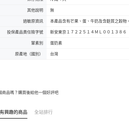
其他說明
無
過敏原資訊
本產品含有芒果、蛋、牛奶及含麩質之穀物
投保產品責任險字號
新安東京１７２２５１４ＭＬ００１３８６
葷素別
蛋奶素
原產地（國別）
台灣
個商品嗎？購買後給他一個好評吧
有興趣的商品
全站排行