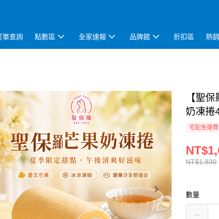
訂單查詢
點數區
全家速報
品牌館
折扣區
熱
【聖保
奶凍捲4
宅配免運費
NT$1,
NT$1,830
數量