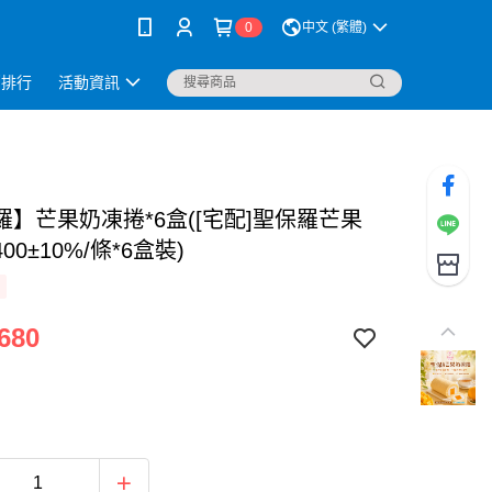
0
中文 (繁體)
銷排行
活動資訊
羅】芒果奶凍捲*6盒([宅配]聖保羅芒果
00±10%/條*6盒裝)
680