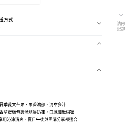
送方式
清除
費
紀錄
支付
冷藏商品
宅配
嚴選夏季愛文芒果，果香濃郁、清甜多汁
柔軟香草蛋糕包裹滑順鮮奶凍，口感細緻綿密
冷藏享用沁涼清爽，夏日午後與團購分享都適合