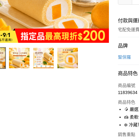
付款與運
宅配免運
付款方式
品牌
全家線上
聖保羅
商品特色
運送方式
商品編號
離島宅配-
11839634
免運費
商品特色
冷藏本島
🥭 
免運費
🍰 
❄️ 
銷售重點