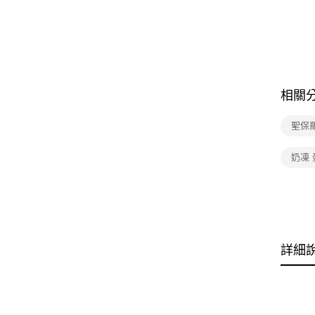
相關
聖保
奶凍 
詳細