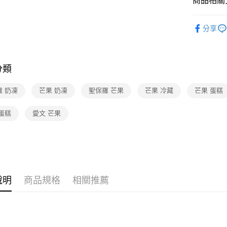
商品相關分
美食/生鮮
分享
❚熱門話
品牌旗艦
分類
❚熱門話
❚本月主
羅 奶凍
芒果 奶凍
聖保羅 芒果
芒果 冷藏
芒果 蛋糕
蛋糕
愛文 芒果
說明
商品規格
相關推薦