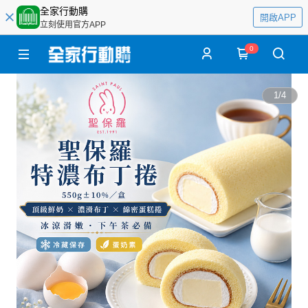
全家行動購
開啟APP
立刻使用官方APP
0
1
/
4