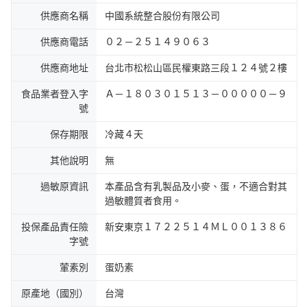
供應商名稱
中國系統整合股份有限公司
供應商電話
０２－２５１４９０６３
供應商地址
台北市松松山區民權東路三段１２４號２樓
食品業者登入字
Ａ－１８０３０１５１３－０００００－９
號
保存期限
冷藏４天
其他說明
無
過敏原資訊
本產品含有乳製品及小麥、蛋，不適合對其
過敏體質者食用。
投保產品責任險
新安東京１７２２５１４ＭＬ００１３８６
字號
葷素別
蛋奶素
原產地（國別）
台灣