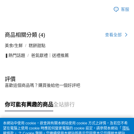
客服
商品相關分類 (4)
查看全部
美食/生鮮
糕餅甜點
❚熱門話題
爸氣獻禮｜送禮推薦
評價
喜歡這個商品嗎？購買後給他一個好評吧
你可能有興趣的商品
全站排行
本網站中使用 cookie，欲查詢有關本網站使用 cookie 方式之詳情，及若您不希
熱門標籤
望在電腦上使用 cookie 時應如何變更電腦的 cookie 設定，請參閱本網站「
隱私
權條款
」之 Cookie 聲明。您繼續使用本網站即表示您同意本公司得按本網站使