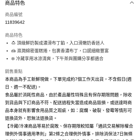
商品特色
離島宅配-冷藏商品
免運費
商品編號
11839642
冷藏本島宅配
免運費
商品特色
🍮 頂級鮮奶製成濃滑布丁餡，入口滑嫩奶香迷人
🍰 濕潤綿密蛋糕捲，包裹香濃布丁，口感細緻豐富
❄️ 冷藏享用冰涼清爽，下午茶與團購分享都適合
銷售重點
本商品為手工新鮮現做，下單完成約7個工作天出貨，不含假日(週
日、週一不配送)。
食品屬於消耗性商品，由於產品屬性特殊且有保存期限問題，除收
到貨品與下訂商品不符、配送過程失當造成商品毀損，或送達時商
品本身就有影響食用品質之瑕疵，如：腐爛、破裂、發霉等情形可
退換貨外，恕無法退換貨。
【冷藏/冷凍商品等易於腐敗、保存期限較短屬「通訊交易解除權合
理例外情事適用準則」第2條之合理例外情事，排除消保法7日無條