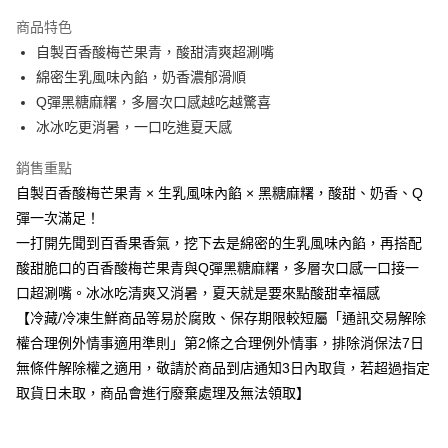
運送方式
商品特色
自製百香酸梅芒果青，酸甜清爽超涮嘴
冷凍-全家取貨付款
綿密生乳風味內餡，奶香濃郁滑順
免運費
Q彈黑糖麻糬，多層次口感越吃越驚喜
冷凍-付款後全家取貨
冰冰吃更消暑，一口吃進夏天感
免運費
銷售重點
自製百香酸梅芒果青 × 生乳風味內餡 × 黑糖麻糬，酸甜、奶香、Q
彈一次滿足！
一打開先聞到百香果香氣，挖下去是綿密的生乳風味內餡，再搭配
酸甜脆口的百香酸梅芒果青與Q彈黑糖麻糬，多層次口感一口接一
口超涮嘴。冰冰吃清爽又消暑，夏天就是要來點酸甜幸福感
【冷藏/冷凍生鮮商品等易於腐敗、保存期限較短屬「通訊交易解除
權合理例外情事適用準則」第2條之合理例外情事，排除消保法7日
無條件解除權之適用，敬請於商品到店通知3日內取貨，若超過指定
取貨日未取，商品會進行廢棄處理及無法領取】