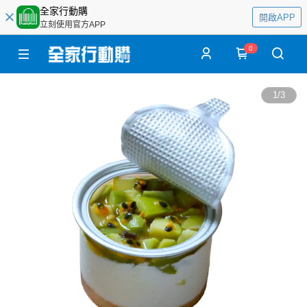
全家行動購
開啟APP
立刻使用官方APP
0
1
/
3