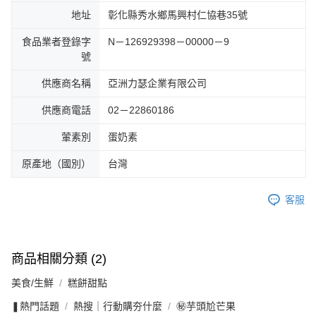
地址
彰化縣秀水鄉馬興村仁協巷35號
食品業者登錄字
N－126929398－00000－9
號
供應商名稱
亞洲力瑟企業有限公司
供應商電話
02－22860186
葷素別
蛋奶素
原產地（國別）
台灣
客服
商品相關分類 (2)
美食/生鮮
糕餅甜點
❚熱門話題
熱搜｜行動購夯什麼
㊙芋頭尬芒果