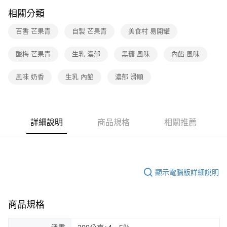
相關分類
百香 芒果青
自製 芒果青
美食村 易開罐
酸梅 芒果青
生乳 濃郁
黑糖 風味
內餡 風味
風味 奶香
生乳 內餡
濃郁 滑順
詳細說明
商品規格
相關推薦
顯示電腦版詳細說明
商品規格