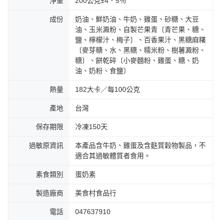
淨重
200公克±4．5％
成份
奶油、鮮奶油、牛奶、雞蛋、砂糖、大豆
油、玉米澱粉、自製芒果青〔青芒果、糖、
鹽、檸檬汁、梅子〕、百香果汁、黑糖麻糬
〔麥芽糖、水、黑糖、糯米粉、樹薯澱粉、
糖〕、餅乾碎〔小麥麵粉、雞蛋、糖、奶
油、奶粉、食鹽〕
熱量
182大卡／每100公克
產地
台灣
保存期限
冷凍150天
過敏原資訊
本產品含牛奶、雞蛋及含麩質穀物製品，不
適合其過敏體質者食用。
素食類別
蛋奶素
製造廠商
美食村食品行
電話
047637910