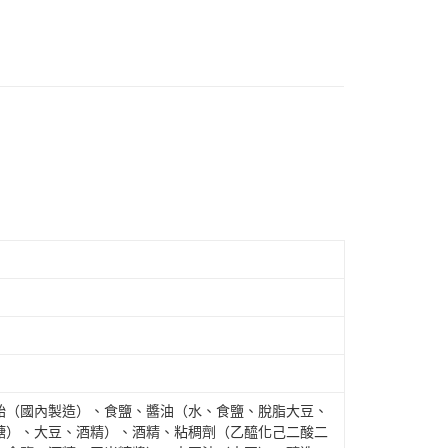
飴（國內製造）、食鹽、醬油（水、食鹽、脫脂大豆、
糖）、大豆、酒精）、酒精、粘稠劑（乙醯化己二酸二