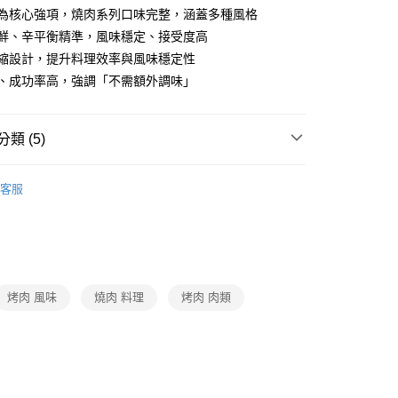
醬為核心強項，燒肉系列口味完整，涵蓋多種風格
、鮮、辛平衡精準，風味穩定、接受度高
濃縮設計，提升料理效率與風味穩定性
單、成功率高，強調「不需額外調味」
類 (5)
南北貨/油品/調味料/罐頭
客服
題
熱搜｜行動購夯什麼
㊙異國食品
打
世界級普渡
中元消暑樂
打
月圓好食光
炙友極饗-食材/用品
打
世界級普渡
中元袋著走
烤肉 風味
燒肉 料理
烤肉 肉類