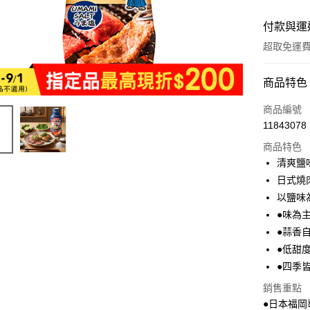
付款與運
超取免運
付款方式
商品特色
全家線上
商品編號
11843078
超商取貨
商品特色
清爽鹽味
運送方式
日式燒
以鹽味
全家取貨
●味為
免運費
●蒜香
常溫-付款
●低甜
免運費
●四季
銷售重點
●日本福