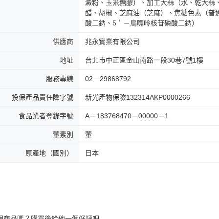
澱粉、玉米糖膠）、加工大蒜（水、乾大蒜
醋、胡椒、芝麻油（芝麻）、焦糖色素（普
酸二鈉、5＇－鳥嘌呤核苷磷酸二鈉）
供應商
兆永實業有限公司
地址
台北市中正區金山南路一段30巷7號1樓
服務專線
02－29868792
投保產品責任險字號
新光產物保險132314AKP0000266
食品業者登錄字號
A－183768470－00000－1
葷素別
葷
原產地（國別）
日本
個商品嗎？購買後給他一個好評吧