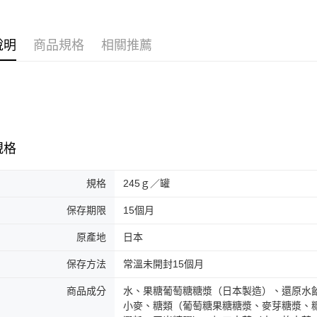
說明
商品規格
相關推薦
規格
規格
245ｇ／罐
保存期限
15個月
原產地
日本
保存方法
常溫未開封15個月
商品成分
水、果糖葡萄糖糖漿（日本製造）、還原水
小麥、糖類（葡萄糖果糖糖漿、麥芽糖漿、