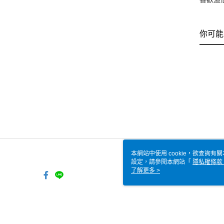
你可能
本網站中使用 cookie，欲查詢有關
設定，請參閱本網站「
隱私權條款
使用 cookie。
了解更多 >