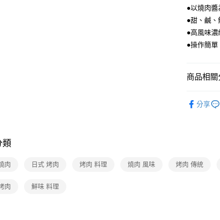
●以燒肉
●甜、鹹
●高風味
●操作簡
商品相關分
食品/飲料
分享
❚熱門話
❚本月主
分類
❚本月主
❚本月主
燒肉
日式 烤肉
烤肉 料理
燒肉 風味
烤肉 傳統
烤肉
鮮味 料理