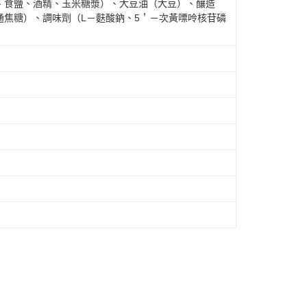
、食鹽、酒精、玉米糖漿）、大豆油（大豆）、釀造
通焦糖）、調味劑（L－麩酸鈉、5＇－次黃嘌呤核苷磷