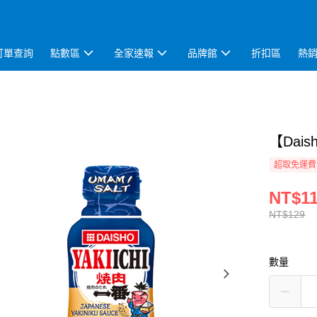
訂單查詢
點數區
全家速報
品牌館
折扣區
熱
【Dai
超取免運費
NT$1
NT$129
數量