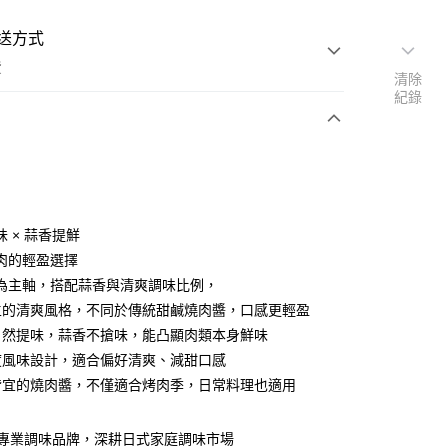
送方式
費
清除
紀錄
支付
付款
 × 蒜香提鮮
肉的輕盈選擇
為主軸，搭配蒜香與清爽調味比例，
付款
主的清爽風格，不同於傳統甜鹹燒肉醬，口感更輕盈
自然提味，蒜香不搶味，能凸顯肉類本身鮮味
後全家取貨
度風味設計，適合偏好清爽、減甜口感
皆宜的燒肉醬，不僅適合烤肉季，日常料理也適用
岡專業調味品牌，深耕日式家庭調味市場