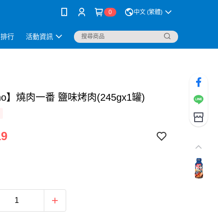
0
中文 (繁體)
銷排行
活動資訊
sho】燒肉一番 鹽味烤肉(245gx1罐)
19