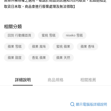
無條件解除權之適用，敬請於商品到店通知3日內取貨，若超過指定
取貨日未取，商品會進行廢棄處理及無法領取】
相關分類
回到 行動購首頁
蜜桃 雪糕
niseko 雪糕
蘋果 雪糕
蘋果 風味
蜜桃 蘋果
蘋果 香味
蘋果 甜度
香氣 蘋果
蘋果 天然
詳細說明
商品規格
相關推薦
顯示電腦版詳細說明