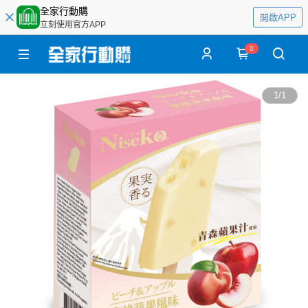
全家行動購
開啟APP
立刻使用官方APP
0
1
/
1