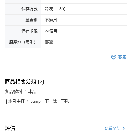
保存方式
冷凍－18℃
葷素別
不適用
保存期限
24個月
原產地（國別）
臺灣
客服
商品相關分類 (2)
食品/飲料
冰品
❚本月主打
Jump一下！涼一下歐
評價
查看全部